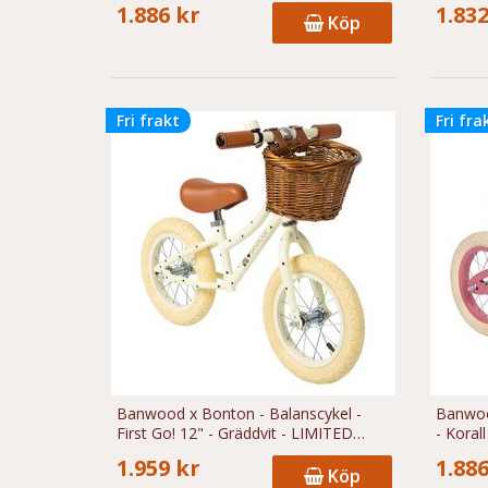
1.886 kr
1.832
Köp
Fri frakt
Fri fra
Banwood x Bonton - Balanscykel -
Banwood
First Go! 12" - Gräddvit - LIMITED
- Korall
EDITION
1.959 kr
1.886
Köp