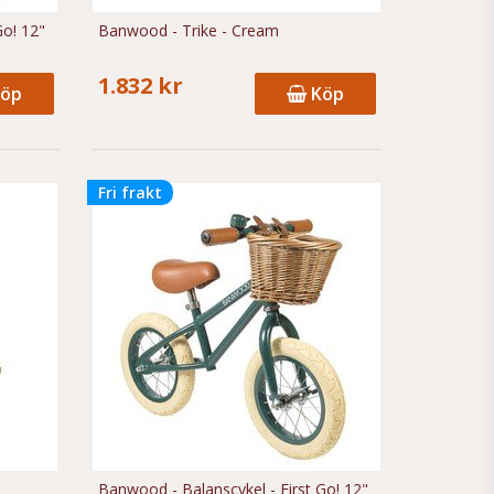
Go! 12"
Banwood - Trike - Cream
1.832 kr
öp
Köp
Fri frakt
Banwood - Balanscykel - First Go! 12"