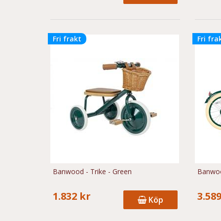
Fri frakt
Fri fra
Banwood - Trike - Green
Banwood
1.832 kr
3.589
Köp