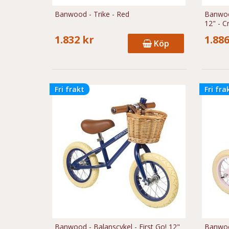
Banwood - Trike - Red
Banwood
12" - 
1.832 kr
1.886
Köp
Fri frakt
Fri fra
Banwood - Balanscykel - First Go! 12"
Banwood