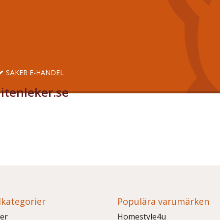
SÄKER E-HANDEL
itenleker.se
kategorier
Populära varumärken
er
Homestyle4u