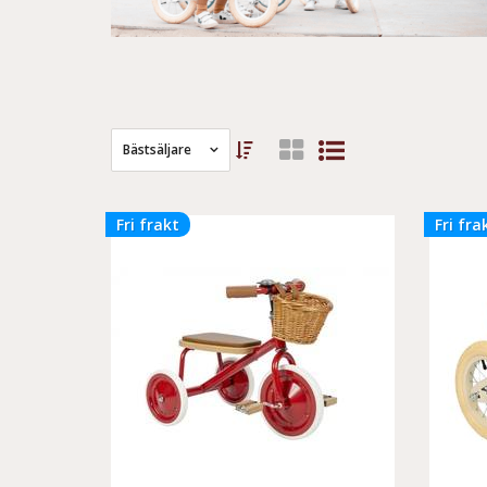
Bästsäljare
Fri frakt
Fri fra