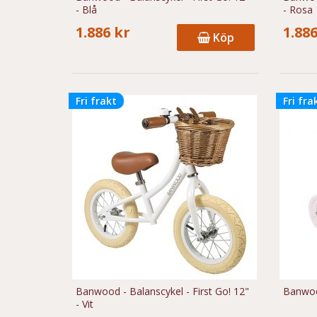
- Blå
- Rosa
1.886 kr
1.886
Köp
Fri frakt
Fri fra
Banwood - Balanscykel - First Go! 12"
Banwood
- Vit