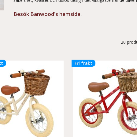
säkerthet, kvalitet och tidlös design det viktigaste när de tillv
Besök Banwood's hemsida
.
20 prod
kt
Fri frakt