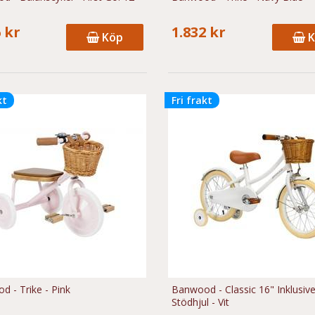
 kr
1.832 kr
Köp
K
kt
Fri frakt
 - Trike - Pink
Banwood - Classic 16" Inklusiv
Stödhjul - Vit