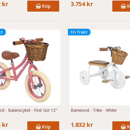
 kr
3.754 kr
Köp
K
kt
Fri frakt
 - Balanscykel - First Go! 12"
Banwood - Trike - White
 kr
1.832 kr
Köp
K