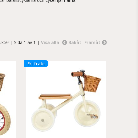
erkar balanscyklarna och cykelhjälmarna.
ukter
| Sida 1 av 1 |
Visa alla
Bakåt
Framåt
Fri frakt