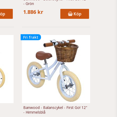
- Grön
1.886 kr
öp
Köp
Fri frakt
e
Banwood - Balanscykel - First Go! 12"
- Himmelsblå