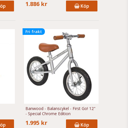
1.886 kr
öp
Köp
Fri frakt
Banwood - Balanscykel - First Go! 12"
- Special Chrome Edition
1.995 kr
öp
Köp