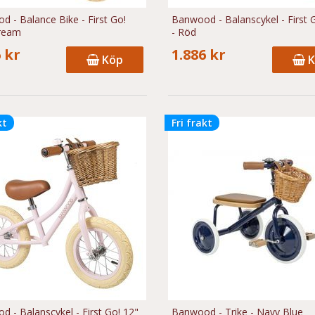
 - Balance Bike - First Go!
Banwood - Balanscykel - First 
Cream
- Röd
 kr
1.886 kr
Köp
K
kt
Fri frakt
 - Balanscykel - First Go! 12"
Banwood - Trike - Navy Blue