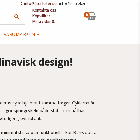
info@litenleker.se
info@litenleker.se
Kontakta oss
0
Köpvillkor
Mina sidor
VARUMÄRKEN
inavisk design!
eras cykelhjälmar i samma färger. Cyklarna är
ket gör springcykeln både stabil och hållbar.
aturliga grovmotorik.
, minimalistiska och funktionella. För Banwood är