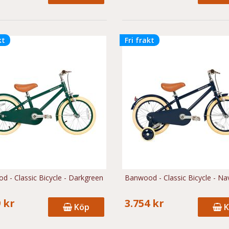
kt
Fri frakt
 - Classic Bicycle - Darkgreen
Banwood - Classic Bicycle - Na
 kr
3.754 kr
Köp
K