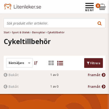
0
MENY
Start
Sport & Utelek
Barncyklar
Cykeltillbehör
Cykeltillbehör
Bästsäljare
Filtrera
Bakåt
Framåt
1 av 0
Bakåt
Framåt
1 av 0