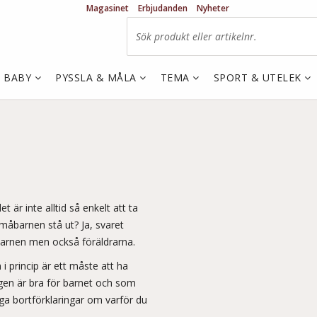
Magasinet
Erbjudanden
Nyheter
& BABY
PYSSLA & MÅLA
TEMA
SPORT & UTELEK
är inte alltid så enkelt att ta
måbarnen stå ut? Ja, svaret
dbarnen men också föräldrarna.
i princip är ett måste att ha
igen är bra för barnet och som
inga bortförklaringar om varför du