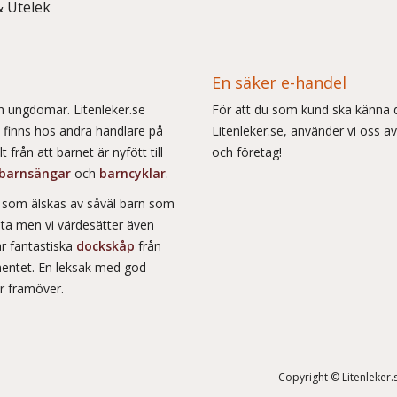
& Utelek
En säker e-handel
och ungdomar. Litenleker.se
För att du som kund ska känna d
e finns hos andra handlare på
Litenleker.se, använder vi oss av
 från att barnet är nyfött till
och företag!
barnsängar
och
barncyklar
.
r som älskas av såväl barn som
msta men vi värdesätter även
ar fantastiska
dockskåp
från
entet. En leksak med god
år framöver.
Copyright © Litenleker