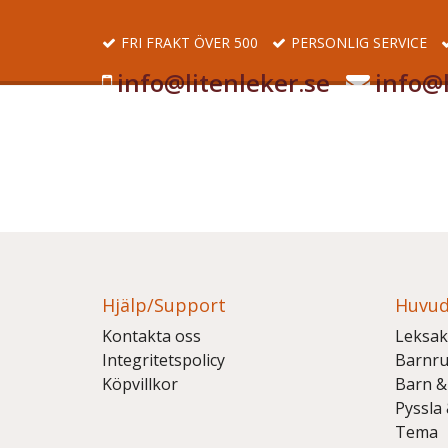
FRI FRAKT ÖVER 500
PERSONLIG SERVICE
info@litenleker.se
info@l
Hjälp/Support
Huvud
Kontakta oss
Leksak
Integritetspolicy
Barnr
Köpvillkor
Barn &
Pyssla
Tema