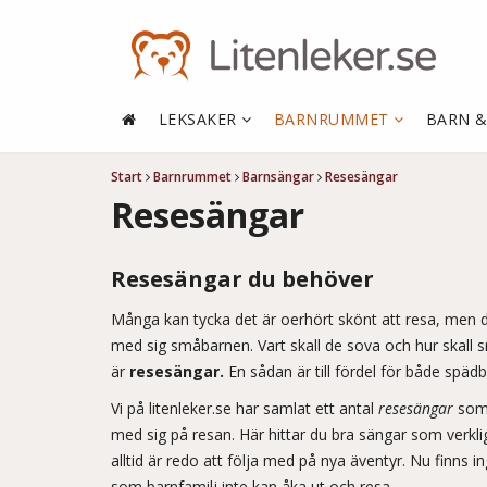
LEKSAKER
BARNRUMMET
BARN 
Start
Barnrummet
Barnsängar
Resesängar
Resesängar
Resesängar du behöver
Många kan tycka det är oerhört skönt att resa, men det 
med sig småbarnen. Vart skall de sova och hur skall s
är
resesängar.
En sådan är till fördel för både spä
Vi på litenleker.se har samlat ett antal
resesängar
som 
med sig på resan. Här hittar du bra sängar som verkl
alltid är redo att följa med på nya äventyr. Nu finns 
som barnfamilj inte kan åka ut och resa.