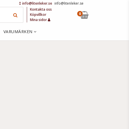
info@litenleker.se
info@litenleker.se
Kontakta oss
0
Köpvillkor
Mina sidor
VARUMÄRKEN