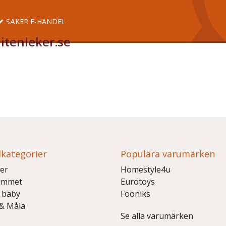
SÄKER E-HANDEL
itenleker.se
kategorier
Populära varumärken
er
Homestyle4u
ummet
Eurotoys
 baby
Fööniks
 & Måla
Se alla varumärken