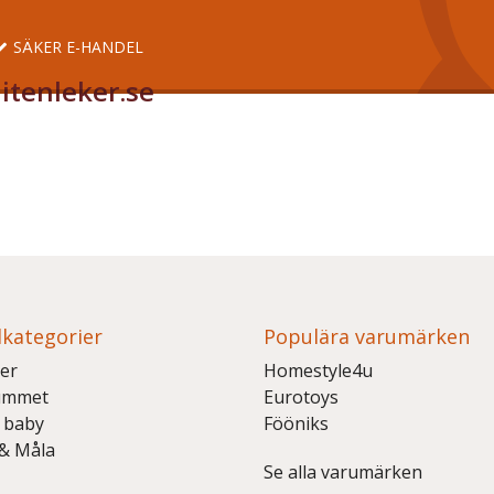
SÄKER E-HANDEL
itenleker.se
kategorier
Populära varumärken
er
Homestyle4u
ummet
Eurotoys
 baby
Fööniks
 & Måla
Se alla varumärken