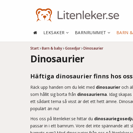
LEKSAKER
BARNRUMMET
BARN 
Start
Barn & baby
Gosedjur
Dinosaurier
Dinosaurier
Häftiga dinosaurier finns hos oss
Räck upp handen om du lekt med
dinosaurier
och äl
som hållit sig borta från
dinosaurierna
. Idag skapas
ett sådant tema så visst är det ett hett ämne. Dinosau
populärt än nu!
Hos oss på litenleker.se hittar du
dinosauriegosedj
passar in i ett barnrum. Vore det inte spännande att sk
barnets rum? Med dinosaurier från oss på litenleker.