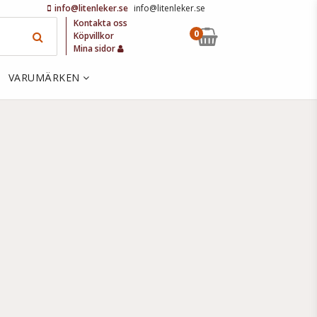
info@litenleker.se
info@litenleker.se
Kontakta oss
0
Köpvillkor
Mina sidor
VARUMÄRKEN