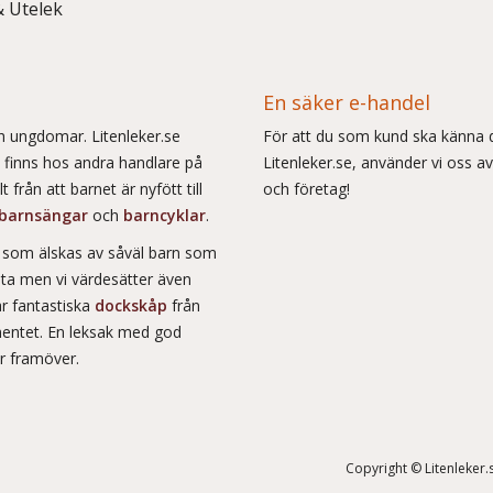
& Utelek
En säker e-handel
och ungdomar. Litenleker.se
För att du som kund ska känna d
e finns hos andra handlare på
Litenleker.se, använder vi oss av
 från att barnet är nyfött till
och företag!
barnsängar
och
barncyklar
.
r som älskas av såväl barn som
msta men vi värdesätter även
ar fantastiska
dockskåp
från
entet. En leksak med god
år framöver.
Copyright © Litenleker