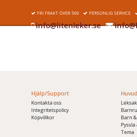
FRI FRAKT ÖVER 500
PERSONLIG SERVICE
info@litenleker.se
info@l
Hjälp/Support
Huvud
Kontakta oss
Leksak
Integritetspolicy
Barnr
Köpvillkor
Barn &
Pyssla
Tema