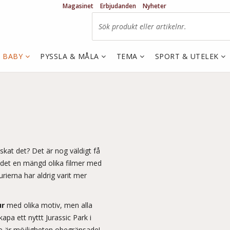
Magasinet
Erbjudanden
Nyheter
& BABY
PYSSLA & MÅLA
TEMA
SPORT & UTELEK
skat det? Det är nog väldigt få
 det en mängd olika filmer med
rierna har aldrig varit mer
ur
med olika motiv, men alla
apa ett nyttt Jurassic Park i
se är möjligheten obegränsade!