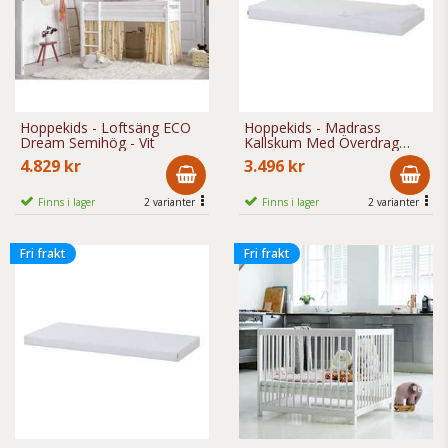
Hoppekids - Loftsäng ECO
Hoppekids - Madrass
Dream Semihög - Vit
Kallskum Med Överdrag
Höjd 12 Cm - Vit
4.829 kr
3.496 kr
Finns i lager
2 varianter
Finns i lager
2 varianter
Fri frakt
Fri frakt