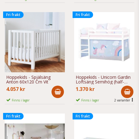
Fri frakt
Fri frakt
Hoppekids - Spjälsäng
Hoppekids - Unicorn Gardin
Anton 60x120 Cm Vit
Loftsäng Semihög (half-
high) Och Våningssäng
4.057 kr
1.370 kr
Finns i lager
Finns i lager
2 varianter
Fri frakt
Fri frakt