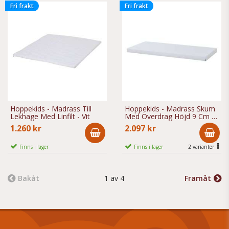
Fri frakt
Fri frakt
Hoppekids - Madrass Till
Hoppekids - Madrass Skum
Lekhage Med Linfilt - Vit
Med Överdrag Höjd 9 Cm -
Vit
1.260 kr
2.097 kr
Finns i lager
Finns i lager
2 varianter
Bakåt
1 av 4
Framåt