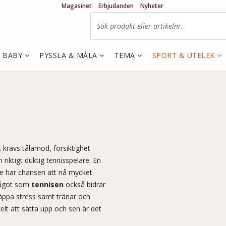
Magasinet
Erbjudanden
Nyheter
& BABY
PYSSLA & MÅLA
TEMA
SPORT & UTELEK
 krävs tålamod, försiktighet
 riktigt duktig
tennis
spelare. En
e har chansen att nå mycket
Något som
tennisen
också bidrar
äppa stress samt tränar och
elt att sätta upp och sen är det