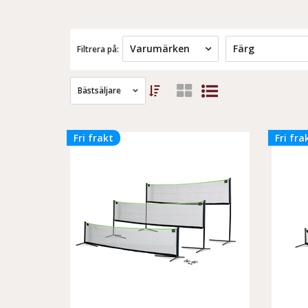
Varumärken
Färg
Filtrera på:
Bästsäljare
Fri frakt
Fri fra