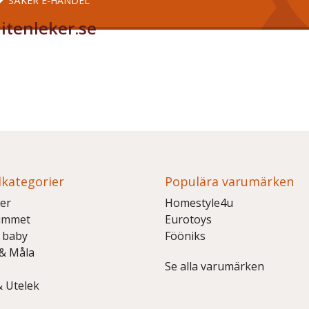
SÄKER E-HANDEL
itenleker.se
kategorier
Populära varumärken
er
Homestyle4u
ummet
Eurotoys
 baby
Fööniks
 & Måla
Se alla varumärken
& Utelek