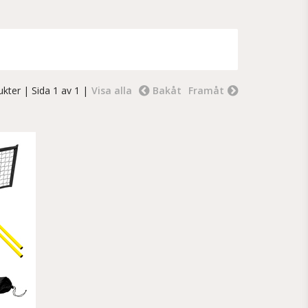
ukter
| Sida 1 av 1 |
Visa alla
Bakåt
Framåt