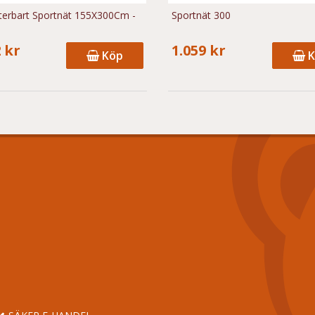
sterbart Sportnät 155X300Cm -
Sportnät 300
 kr
1.059 kr
Köp
K