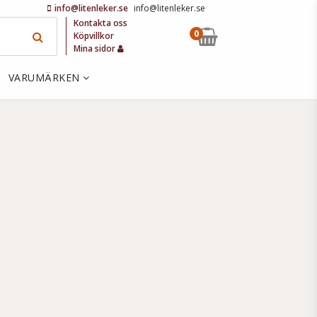
info@litenleker.se
info@litenleker.se
Kontakta oss
0
Köpvillkor
Mina sidor
VARUMÄRKEN