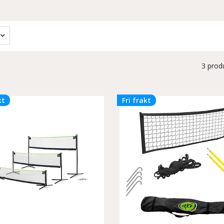
3 prod
kt
Fri frakt