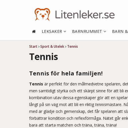
LEKSAKER
BARNRUMMET
BARN 
Start
Sport & Utelek
Tennis
Tennis
Tennis för hela familjen!
Tennis
är perfekt för den målmedvetne spelaren, det
men samtidigt styrka och ett skärpt sinne för att bli en
kombination utav dessa egenskaper gör att en spelar
långt på sin väg mot att bli en riktig
tennis
mästare. 
med är glädje och gemenskap, det får spelaren att sl
förbättrar kondition och reflexförmåga. Nätet går enk
bara att starta matchen och träna, träna, träna!