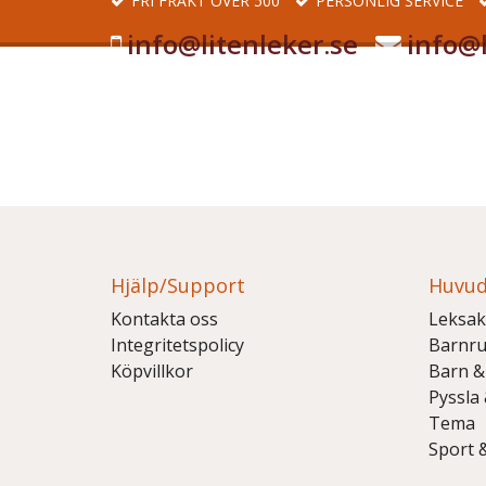
FRI FRAKT ÖVER 500
PERSONLIG SERVICE
info@litenleker.se
info@l
Hjälp/Support
Huvud
Kontakta oss
Leksak
Integritetspolicy
Barnr
Köpvillkor
Barn &
Pyssla
Tema
Sport 