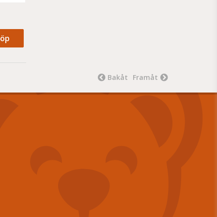
öp
Bakåt
Framåt