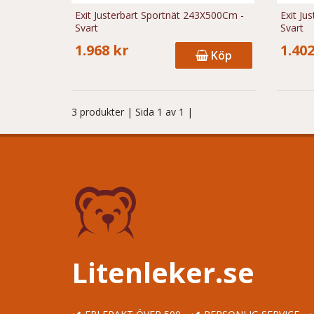
Exit Justerbart Sportnät 243X500Cm -
Exit Ju
Svart
Svart
1.968 kr
1.402
Köp
3 produkter
| Sida 1 av 1 |
Litenleker.se