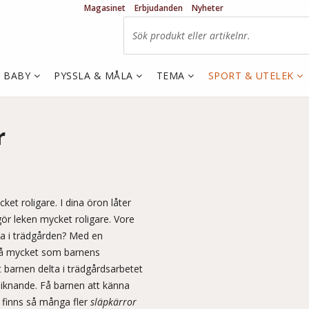
Magasinet
Erbjudanden
Nyheter
& BABY
PYSSLA & MÅLA
TEMA
SPORT & UTELEK
r
ket roligare. I dina öron låter
ör leken mycket roligare. Vore
pa i trädgården? Med en
s så mycket som barnens
t barnen delta i trädgårdsarbetet
r liknande. Få barnen att känna
n finns så många fler
släpkärror