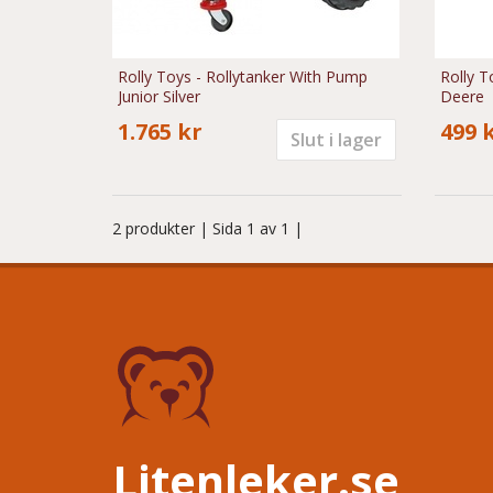
Rolly Toys - Rollytanker With Pump
Rolly T
Junior Silver
Deere
1.765 kr
499 
Slut i lager
2 produkter
| Sida 1 av 1 |
Litenleker.se