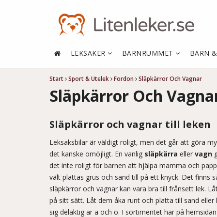
LEKSAKER
BARNRUMMET
BARN 
Start
Sport & Utelek
Fordon
Släpkärror Och Vagnar
Släpkärror Och Vagna
Släpkärror och vagnar till leken
Leksaksbilar är väldigt roligt, men det går att göra myc
det kanske omöjligt. En vanlig
släpkärra
eller
vagn
g
det inte roligt för barnen att hjälpa mamma och pap
vält plattas grus och sand till på ett knyck. Det finn
släpkärror och vagnar kan vara bra till frånsett lek.
Lå
på sitt sätt. Låt dem åka runt och platta till sand elle
sig delaktig är a och o. I sortimentet här på hemsida