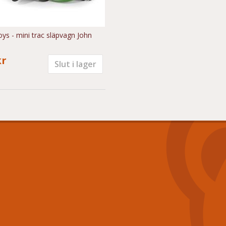
oys - mini trac släpvagn John
kr
Slut i lager