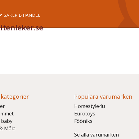
SÄKER E-HANDEL
itenleker.se
kategorier
Populära varumärken
er
Homestyle4u
ummet
Eurotoys
 baby
Fööniks
 & Måla
Se alla varumärken