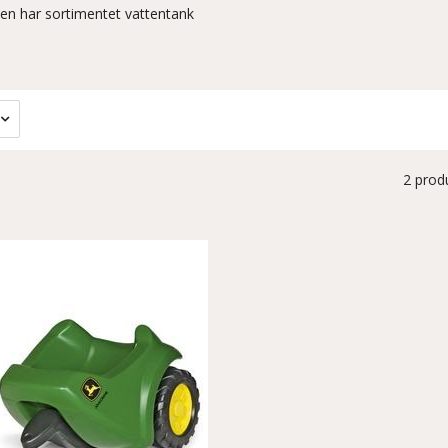
ten har sortimentet vattentank
.
2 prod