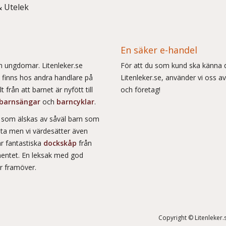
& Utelek
En säker e-handel
och ungdomar. Litenleker.se
För att du som kund ska känna d
e finns hos andra handlare på
Litenleker.se, använder vi oss av
 från att barnet är nyfött till
och företag!
barnsängar
och
barncyklar
.
r som älskas av såväl barn som
msta men vi värdesätter även
ar fantastiska
dockskåp
från
entet. En leksak med god
år framöver.
Copyright © Litenleker