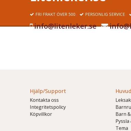
FRI FRAKT ÖVER 500
PERSONLIG SERVICE
info@litenleker.se
info@l
Hjälp/Support
Huvud
Kontakta oss
Leksak
Integritetspolicy
Barnr
Köpvillkor
Barn &
Pyssla
Tema