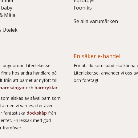
ummet
Eurotoys
 baby
Fööniks
 & Måla
Se alla varumärken
& Utelek
En säker e-handel
och ungdomar. Litenleker.se
För att du som kund ska känna d
e finns hos andra handlare på
Litenleker.se, använder vi oss av
 från att barnet är nyfött till
och företag!
barnsängar
och
barncyklar
.
r som älskas av såväl barn som
msta men vi värdesätter även
ar fantastiska
dockskåp
från
entet. En leksak med god
år framöver.