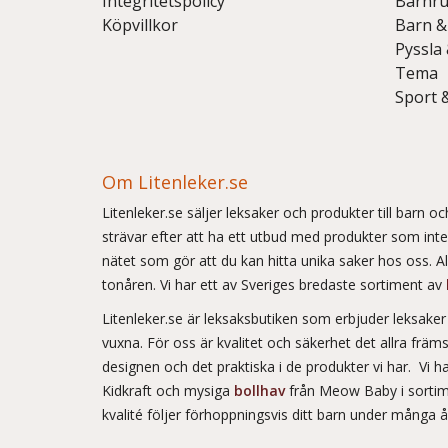
Integritetspolicy
Barnr
Köpvillkor
Barn &
Pyssla
Tema
Sport 
Om Litenleker.se
Litenleker.se säljer leksaker och produkter till barn 
strävar efter att ha ett utbud med produkter som int
nätet som gör att du kan hitta unika saker hos oss. Allt
tonåren. Vi har ett av Sveriges bredaste sortiment av
Litenleker.se är leksaksbutiken som erbjuder leksake
vuxna. För oss är kvalitet och säkerhet det allra frä
designen och det praktiska i de produkter vi har. Vi h
Kidkraft och mysiga
bollhav
från Meow Baby i sortim
kvalité följer förhoppningsvis ditt barn under många 