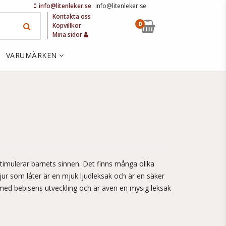
info@litenleker.se
info@litenleker.se
Kontakta oss
0
Köpvillkor
Mina sidor
VARUMÄRKEN
stimulerar barnets sinnen. Det finns många olika
djur som låter är en mjuk ljudleksak och är en säker
 med bebisens utveckling och är även en mysig leksak