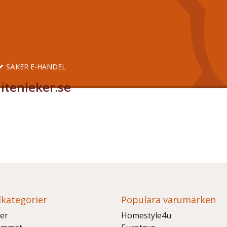
SÄKER E-HANDEL
itenleker.se
kategorier
Populära varumärken
er
Homestyle4u