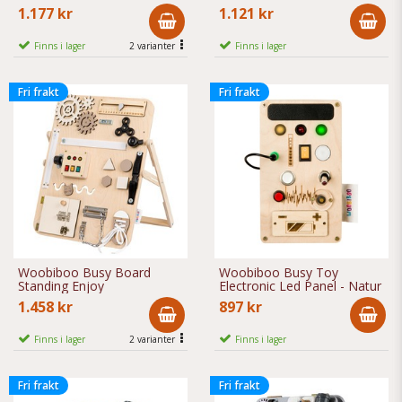
Bohema
1.177 kr
1.121 kr
Finns i lager
2 varianter
Finns i lager
Fri frakt
Fri frakt
Woobiboo Busy Board
Woobiboo Busy Toy
Standing Enjoy
Electronic Led Panel - Natur
1.458 kr
897 kr
Finns i lager
2 varianter
Finns i lager
Fri frakt
Fri frakt