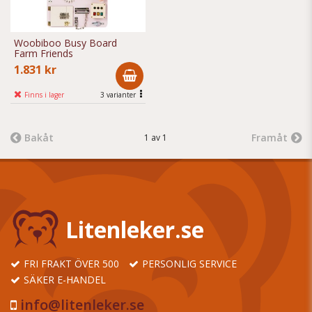
Woobiboo Busy Board
Farm Friends
1.831 kr
Finns i lager
3 varianter
Bakåt
Framåt
1 av 1
Litenleker.se
FRI FRAKT ÖVER 500
PERSONLIG SERVICE
SÄKER E-HANDEL
info@litenleker.se