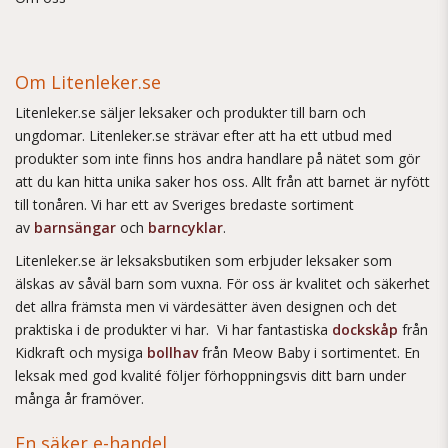
Om Litenleker.se
Litenleker.se säljer leksaker och produkter till barn och
ungdomar. Litenleker.se strävar efter att ha ett utbud med
produkter som inte finns hos andra handlare på nätet som gör
att du kan hitta unika saker hos oss. Allt från att barnet är nyfött
till tonåren. Vi har ett av Sveriges bredaste sortiment
av
barnsängar
och
barncyklar
.
Litenleker.se är leksaksbutiken som erbjuder leksaker som
älskas av såväl barn som vuxna. För oss är kvalitet och säkerhet
det allra främsta men vi värdesätter även designen och det
praktiska i de produkter vi har. Vi har fantastiska
dockskåp
från
Kidkraft och mysiga
bollhav
från Meow Baby i sortimentet. En
leksak med god kvalité följer förhoppningsvis ditt barn under
många år framöver.
En säker e-handel