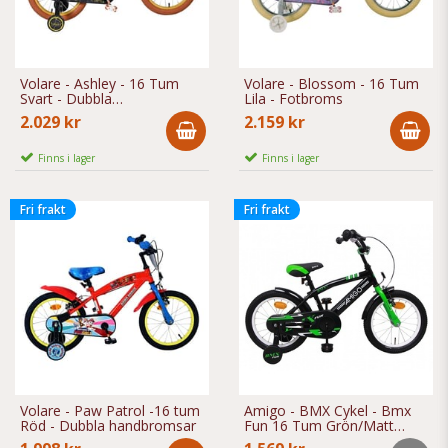
Volare - Ashley - 16 Tum
Volare - Blossom - 16 Tum
Svart - Dubbla
Lila - Fotbroms
Handbromsar
2.029 kr
2.159 kr
Finns i lager
Finns i lager
Fri frakt
Fri frakt
Volare - Paw Patrol -16 tum
Amigo - BMX Cykel - Bmx
Röd - Dubbla handbromsar
Fun 16 Tum Grön/Matt
Svart