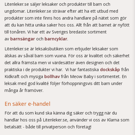
Litenleker.se säljer leksaker och produkter till barn och
ungdomar. Litenleker.se strävar efter att ha ett utbud med
produkter som inte finns hos andra handlare på nätet som gör
att du kan hitta unika saker hos oss. Allt från att barnet är nyfött
till tonåren. Vi har ett av Sveriges bredaste sortiment
av
barnsängar
och
barncyklar
.
Litenleker.se är leksaksbutiken som erbjuder leksaker som
älskas av såväl barn som vuxna. För oss är kvalitet och säkerhet
det allra främsta men vi värdesätter även designen och det
praktiska i de produkter vi har. Vi har fantastiska
dockskåp
från
Kidkraft och mysiga
bollhav
från Meow Baby i sortimentet. En
leksak med god kvalité följer förhoppningsvis ditt barn under
många år framöver.
En säker e-handel
För att du som kund ska känna dig säker och trygg när du
handlar hos oss på Litenleker.se, använder vi oss av Klarna som
betalsätt - både till privatperson och företag!