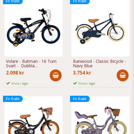
Fri frakt
Fri frakt
Volare - Batman - 16 Tum
Banwood - Classic Bicycle -
Svart - Dubbla
Navy Blue
Handbromsar
2.098 kr
3.754 kr
Finns i lager
Finns i lager
Fri frakt
Fri frakt