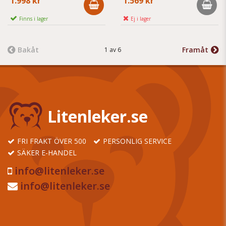
1.998 kr
1.569 kr
Finns i lager
Ej i lager
Bakåt
Framåt
1 av 6
Litenleker.se
FRI FRAKT ÖVER 500
PERSONLIG SERVICE
SÄKER E-HANDEL
info@litenleker.se
info@litenleker.se