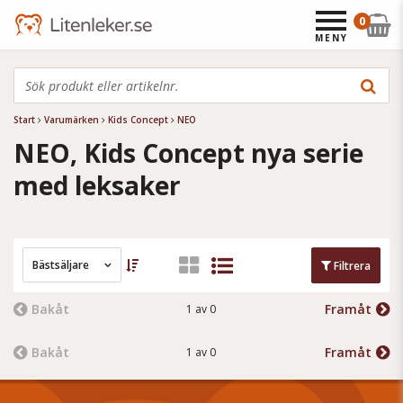
0
MENY
Start
Varumärken
Kids Concept
NEO
NEO, Kids Concept nya serie
med leksaker
Bästsäljare
Filtrera
Bakåt
Framåt
1 av 0
Bakåt
Framåt
1 av 0