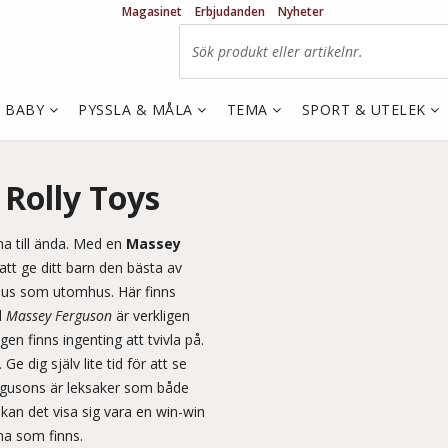
Magasinet
Erbjudanden
Nyheter
& BABY
PYSSLA & MÅLA
TEMA
SPORT & UTELEK
Rolly Toys
na till ända. Med en
Massey
l att ge ditt barn den bästa av
mhus som utomhus. Här finns
d
Massey Ferguson
är verkligen
n finns ingenting att tvivla på.
e dig själv lite tid för att se
rgusons är leksaker som både
an det visa sig vara en win-win
rna som finns.