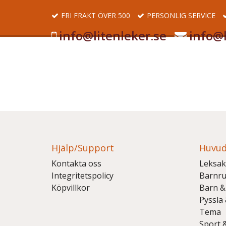
FRI FRAKT ÖVER 500
PERSONLIG SERVICE
info@litenleker.se
info@l
Hjälp/Support
Huvud
Kontakta oss
Leksak
Integritetspolicy
Barnr
Köpvillkor
Barn &
Pyssla
Tema
Sport 