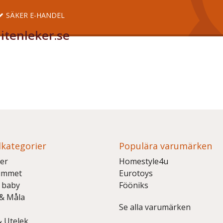
SÄKER E-HANDEL
itenleker.se
kategorier
Populära varumärken
er
Homestyle4u
ummet
Eurotoys
 baby
Fööniks
 & Måla
Se alla varumärken
& Utelek