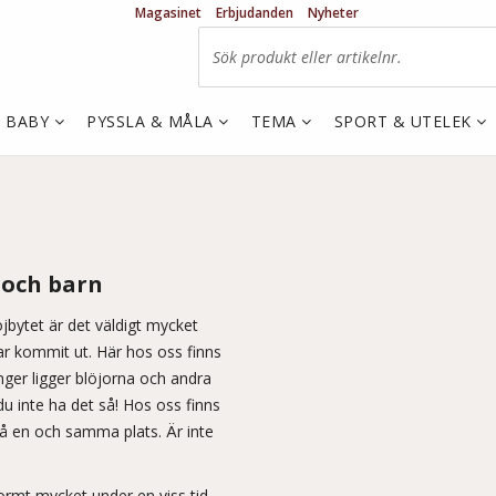
Magasinet
Erbjudanden
Nyheter
& BABY
PYSSLA & MÅLA
TEMA
SPORT & UTELEK
 och barn
öjbytet är det väldigt mycket
har kommit ut. Här hos oss finns
nger ligger blöjorna och andra
du inte ha det så! Hos oss finns
på en och samma plats. Är inte
mt mycket under en viss tid