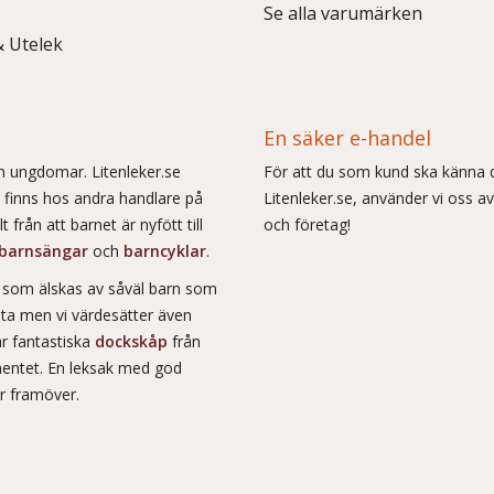
Se alla varumärken
& Utelek
En säker e-handel
och ungdomar. Litenleker.se
För att du som kund ska känna d
e finns hos andra handlare på
Litenleker.se, använder vi oss av
 från att barnet är nyfött till
och företag!
barnsängar
och
barncyklar
.
r som älskas av såväl barn som
msta men vi värdesätter även
ar fantastiska
dockskåp
från
entet. En leksak med god
år framöver.