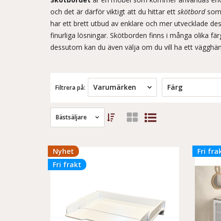
och det är därför viktigt att du hittar ett
skötbord
som 
har ett brett utbud av enklare och mer utvecklade de
finurliga lösningar. Skötborden
finns i många olika färg
dessutom kan du även välja om du vill ha ett vägghän
Varumärken
Färg
Filtrera på:
Bästsäljare
Nyhet
Fri fra
Fri frakt