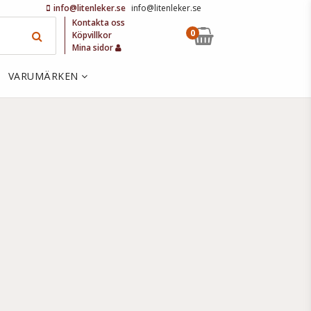
info@litenleker.se
info@litenleker.se
Kontakta oss
0
Köpvillkor
Mina sidor
VARUMÄRKEN