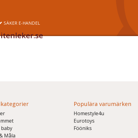
SÄKER E-HANDEL
itenleker.se
kategorier
Populära varumärken
er
Homestyle4u
ummet
Eurotoys
 baby
Fööniks
 & Måla