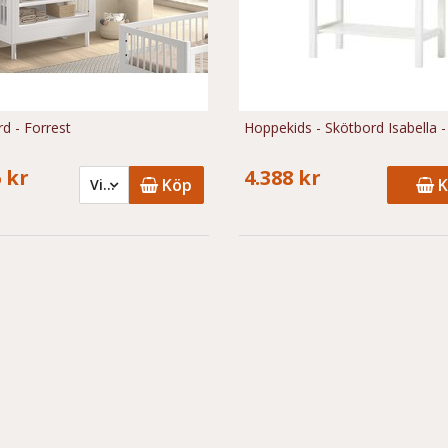
d - Forrest
Hoppekids - Skötbord Isabella - 
 kr
4.388 kr
Köp
K
Vit - 6.786 kr