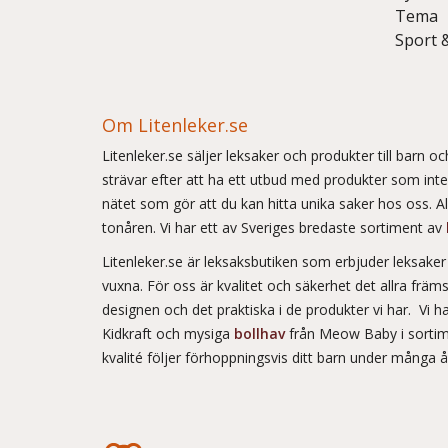
Tema
Sport 
Om Litenleker.se
Litenleker.se säljer leksaker och produkter till barn 
strävar efter att ha ett utbud med produkter som int
nätet som gör att du kan hitta unika saker hos oss. Allt
tonåren. Vi har ett av Sveriges bredaste sortiment av
Litenleker.se är leksaksbutiken som erbjuder leksake
vuxna. För oss är kvalitet och säkerhet det allra frä
designen och det praktiska i de produkter vi har. Vi h
Kidkraft och mysiga
bollhav
från Meow Baby i sortim
kvalité följer förhoppningsvis ditt barn under många 