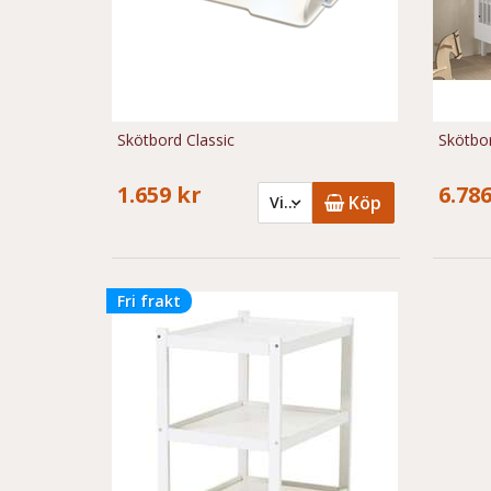
Skötbord Classic
Skötbor
1.659 kr
6.786
Köp
Vit - 1.659 kr
Fri frakt