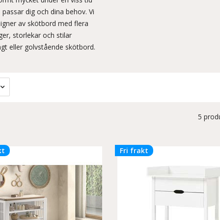
passar dig och dina behov. Vi
signer av skötbord med flera
er, storlekar och stilar
gt eller golvstående skötbord.
5 prod
kt
Fri frakt