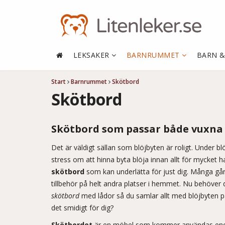
LEKSAKER
BARNRUMMET
BARN 
Start
Barnrummet
Skötbord
Skötbord
Skötbord som passar både vuxna
Det är väldigt sällan som blöjbyten är roligt. Under bl
stress om att hinna byta blöja innan allt för mycket 
skötbord
som kan underlätta för just dig. Många gå
tillbehör på helt andra platser i hemmet. Nu behöver 
skötbord
med lådor så du samlar allt med blöjbyten 
det smidigt för dig?
Skötbordet
är en möbel som kommer användas enor