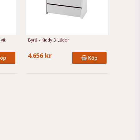
Vit
Byrå - Kiddy 3 Lådor
4.656 kr
öp
Köp