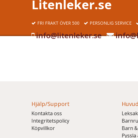
Litenleker.se
FRI FRAKT ÖVER 500
PERSONLIG SERVICE
info@litenleker.se
info@l
Hjälp/Support
Huvud
Kontakta oss
Leksak
Integritetspolicy
Barnr
Köpvillkor
Barn &
Pyssla