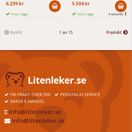
6.239 kr
5.504 kr
Finns i lager
Finns i lager
4 varianter
Bakåt
1 av 15
Framåt
Litenleker.se
FRI FRAKT ÖVER 500
PERSONLIG SERVICE
SÄKER E-HANDEL
info@litenleker.se
info@litenleker.se