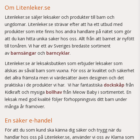
Om Litenleker.se
Litenleker.se säljer leksaker och produkter till barn och
ungdomar. Litenleker.se strävar efter att ha ett utbud med
produkter som inte finns hos andra handlare på nätet som gör
att du kan hitta unika saker hos oss. Allt från att barnet är nyfött
till tonåren. Vi har ett av Sveriges bredaste sortiment
av
barnsängar
och
barncyklar
.
Litenleker.se är leksaksbutiken som erbjuder leksaker som
älskas av såväl barn som vuxna. För oss är kvalitet och säkerhet
det allra främsta men vi värdesätter även designen och det
praktiska i de produkter vi har. Vi har fantastiska
dockskåp
från
Kidkraft och mysiga
bollhav
från Meow Baby i sortimentet. En
leksak med god kvalité följer förhoppningsvis ditt barn under
många år framöver.
En säker e-handel
För att du som kund ska känna dig säker och trygg när du
handlar hos oss på Litenleker.se, använder vi oss av Klarna som