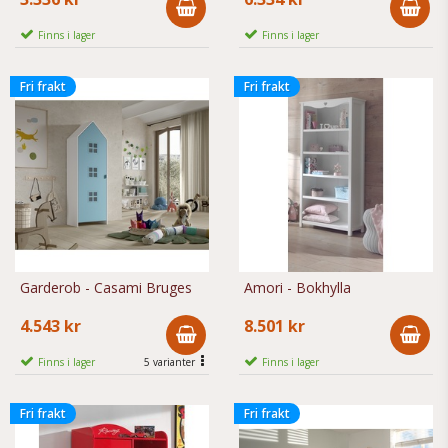
Finns i lager
Finns i lager
Fri frakt
Fri frakt
Garderob - Casami Bruges
Amori - Bokhylla
4.543 kr
8.501 kr
Finns i lager
5 varianter
Finns i lager
Fri frakt
Fri frakt