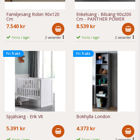
Familjesäng Robin 90x120
Enkelsäng - Bilsäng 90x200
Cm
Cm - PANTHER POWER
7.540 kr
8.539 kr
Finns i lager
2 varianter
Finns i lager
2 varianter
Fri frakt
Fri frakt
Spjälsäng - Erik Vit
Bokhylla London
5.391 kr
4.373 kr
Finns i lager
Finns i lager
2 varianter