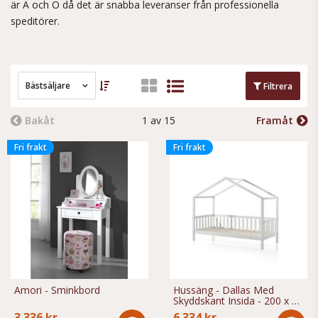
är A och O då det är snabba leveranser från professionella
speditörer.
Bästsäljare
Filtrera
Bakåt
1 av 15
Framåt
Fri frakt
Fri frakt
Amori - Sminkbord
Hussäng - Dallas Med
Skyddskant Insida - 200 x 90
Cm - Vit
3.336 kr
6.334 kr