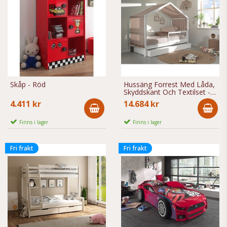
Skåp - Röd
Hussäng Forrest Med Låda,
Skyddskant Och Textilset -
90x200 Cm - Vit
4.411 kr
14.684 kr
Finns i lager
Finns i lager
Fri frakt
Fri frakt