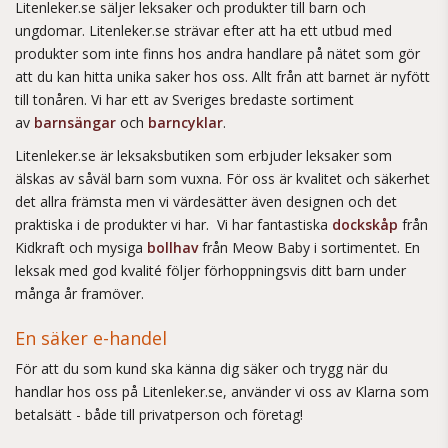
Litenleker.se säljer leksaker och produkter till barn och
ungdomar. Litenleker.se strävar efter att ha ett utbud med
produkter som inte finns hos andra handlare på nätet som gör
att du kan hitta unika saker hos oss. Allt från att barnet är nyfött
till tonåren. Vi har ett av Sveriges bredaste sortiment
av
barnsängar
och
barncyklar
.
Litenleker.se är leksaksbutiken som erbjuder leksaker som
älskas av såväl barn som vuxna. För oss är kvalitet och säkerhet
det allra främsta men vi värdesätter även designen och det
praktiska i de produkter vi har. Vi har fantastiska
dockskåp
från
Kidkraft och mysiga
bollhav
från Meow Baby i sortimentet. En
leksak med god kvalité följer förhoppningsvis ditt barn under
många år framöver.
En säker e-handel
För att du som kund ska känna dig säker och trygg när du
handlar hos oss på Litenleker.se, använder vi oss av Klarna som
betalsätt - både till privatperson och företag!