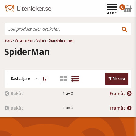
0
MENY
Start
Varumärken
Volare
Spindelmannen
SpiderMan
Bästsäljare
Filtrera
Bakåt
Framåt
1 av 0
Bakåt
Framåt
1 av 0