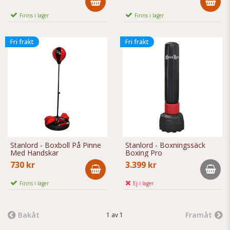
Finns i lager
Finns i lager
Fri frakt
Fri frakt
Stanlord - Boxboll På Pinne
Stanlord - Boxningssäck
Med Handskar
Boxing Pro
730 kr
3.399 kr
Finns i lager
Ej i lager
Bakåt
Framåt
1 av 1