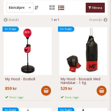
och yngre barnen kan nu få hänga upp en egen
boxningssäck
på sitt rum.
Bästsäljare
Filtrera
Bakåt
Framåt
1 av 1
Fri frakt
Fri frakt
My Hood - Boxboll
My Hood - Boxsäck Med
Handskar - 1 Kg
859 kr
529 kr
Finns i lager
Finns i lager
Fri frakt
Fri frakt