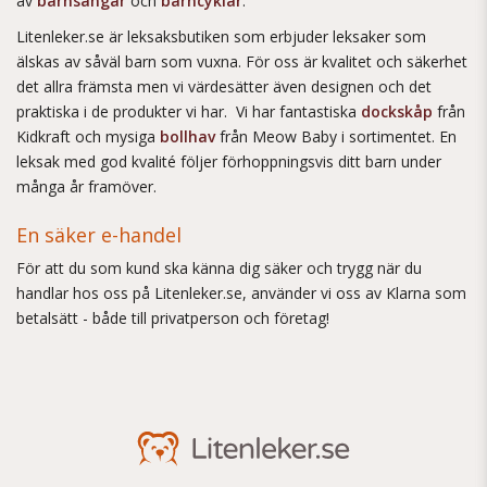
av
barnsängar
och
barncyklar
.
Litenleker.se är leksaksbutiken som erbjuder leksaker som
älskas av såväl barn som vuxna. För oss är kvalitet och säkerhet
det allra främsta men vi värdesätter även designen och det
praktiska i de produkter vi har. Vi har fantastiska
dockskåp
från
Kidkraft och mysiga
bollhav
från Meow Baby i sortimentet. En
leksak med god kvalité följer förhoppningsvis ditt barn under
många år framöver.
En säker e-handel
För att du som kund ska känna dig säker och trygg när du
handlar hos oss på Litenleker.se, använder vi oss av Klarna som
betalsätt - både till privatperson och företag!