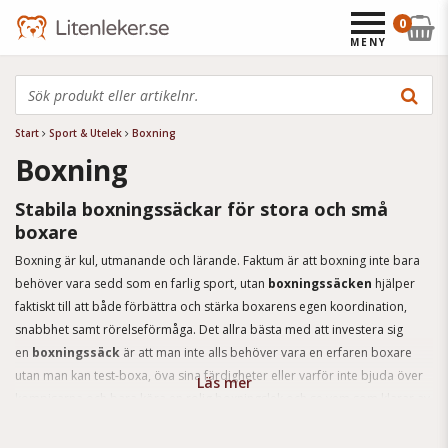
0
MENY
Start
Sport & Utelek
Boxning
Boxning
Stabila boxningssäckar för stora och små
boxare
Boxning är kul, utmanande och lärande. Faktum är att boxning inte bara
behöver vara sedd som en farlig sport, utan
boxningssäcken
hjälper
faktiskt till att både förbättra och stärka boxarens egen koordination,
snabbhet samt rörelseförmåga. Det allra bästa med att investera sig
en
boxningssäck
är att man inte alls behöver vara en erfaren boxare
utan man kan test-boxa, öva sina färdigheter eller varför inte bjuda över
Läs mer
kompisarna och bara köra en rolig boxningslek och se vem som klarar av
att boxas längst. Vi erbjuder både lättare och tyngre
boxningssäckar
vilket
gör att dom inte bara är till för just en målgrupp utan både dom äldre