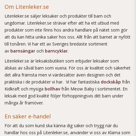
Om Litenleker.se
Litenleker.se säljer leksaker och produkter till barn och
ungdomar. Litenleker.se strävar efter att ha ett utbud med
produkter som inte finns hos andra handlare på nätet som gör
att du kan hitta unika saker hos oss. Allt från att barnet är nyfött
till tonåren. Vi har ett av Sveriges bredaste sortiment
av
barnsängar
och
barncyklar
.
Litenleker.se är leksaksbutiken som erbjuder leksaker som
älskas av såväl barn som vuxna. För oss är kvalitet och säkerhet
det allra främsta men vi värdesätter även designen och det
praktiska i de produkter vi har. Vi har fantastiska
dockskåp
från
Kidkraft och mysiga
bollhav
från Meow Baby i sortimentet. En
leksak med god kvalité följer förhoppningsvis ditt barn under
många år framöver.
En säker e-handel
För att du som kund ska känna dig säker och trygg när du
handlar hos oss på Litenleker.se, använder vi oss av Klarna som