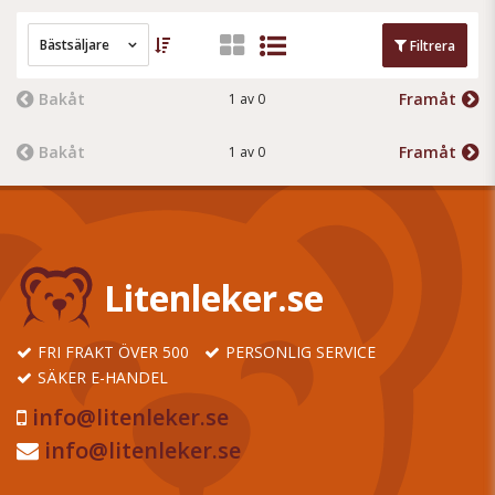
Bästsäljare
Filtrera
Bakåt
Framåt
1 av 0
Bakåt
Framåt
1 av 0
Litenleker.se
FRI FRAKT ÖVER 500
PERSONLIG SERVICE
SÄKER E-HANDEL
info@litenleker.se
info@litenleker.se