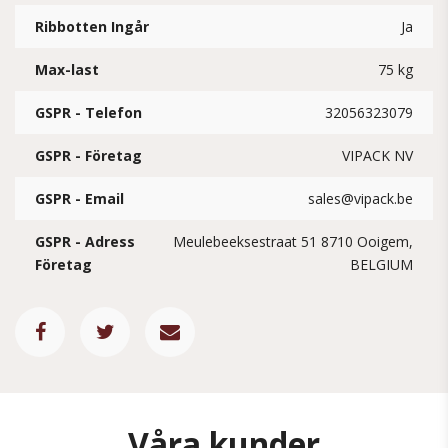
Ribbotten Ingår
Ja
Max-last
75 kg
GSPR - Telefon
32056323079
GSPR - Företag
VIPACK NV
GSPR - Email
sales@vipack.be
GSPR - Adress
Meulebeeksestraat 51 8710 Ooigem,
Företag
BELGIUM
Våra kunder