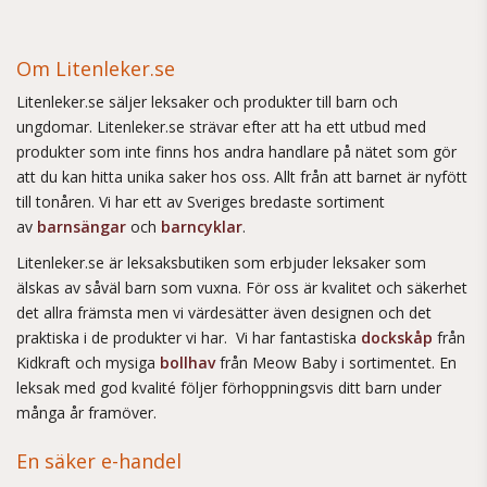
Om Litenleker.se
Litenleker.se säljer leksaker och produkter till barn och
ungdomar. Litenleker.se strävar efter att ha ett utbud med
produkter som inte finns hos andra handlare på nätet som gör
att du kan hitta unika saker hos oss. Allt från att barnet är nyfött
till tonåren. Vi har ett av Sveriges bredaste sortiment
av
barnsängar
och
barncyklar
.
Litenleker.se är leksaksbutiken som erbjuder leksaker som
älskas av såväl barn som vuxna. För oss är kvalitet och säkerhet
det allra främsta men vi värdesätter även designen och det
praktiska i de produkter vi har. Vi har fantastiska
dockskåp
från
Kidkraft och mysiga
bollhav
från Meow Baby i sortimentet. En
leksak med god kvalité följer förhoppningsvis ditt barn under
många år framöver.
En säker e-handel