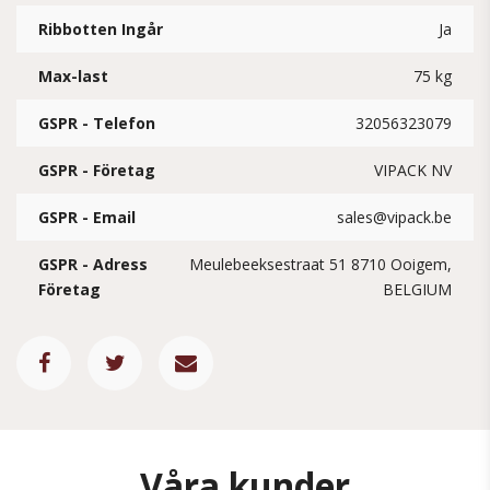
Ribbotten Ingår
Ja
Max-last
75 kg
GSPR - Telefon
32056323079
GSPR - Företag
VIPACK NV
GSPR - Email
sales@vipack.be
GSPR - Adress
Meulebeeksestraat 51 8710 Ooigem,
Företag
BELGIUM
Våra kunder