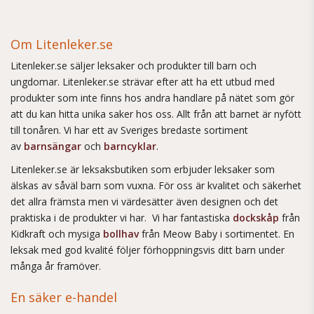
Om Litenleker.se
Litenleker.se säljer leksaker och produkter till barn och
ungdomar. Litenleker.se strävar efter att ha ett utbud med
produkter som inte finns hos andra handlare på nätet som gör
att du kan hitta unika saker hos oss. Allt från att barnet är nyfött
till tonåren. Vi har ett av Sveriges bredaste sortiment
av
barnsängar
och
barncyklar
.
Litenleker.se är leksaksbutiken som erbjuder leksaker som
älskas av såväl barn som vuxna. För oss är kvalitet och säkerhet
det allra främsta men vi värdesätter även designen och det
praktiska i de produkter vi har. Vi har fantastiska
dockskåp
från
Kidkraft och mysiga
bollhav
från Meow Baby i sortimentet. En
leksak med god kvalité följer förhoppningsvis ditt barn under
många år framöver.
En säker e-handel