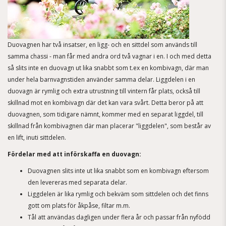
Duovagnen har två insatser, en ligg- och en sittdel som används till
samma chassi - man får med andra ord två vagnar i en. I och med detta
så slits inte en duovagn ut lika snabbt som t.ex en kombivagn, där man
under hela barnvagnstiden använder samma delar. Liggdelen i en
duovagn är rymlig och extra utrustning till vintern får plats, också till
skillnad mot en kombivagn där det kan vara svårt. Detta beror på att
duovagnen, som tidigare nämnt, kommer med en separat liggdel, till
skillnad från kombivagnen där man placerar "liggdelen", som består av
en lift, inuti sittdelen.
Fördelar med att införskaffa en duovagn:
Duovagnen slits inte ut lika snabbt som en kombivagn eftersom
den levereras med separata delar.
Liggdelen är lika rymlig och bekväm som sittdelen och det finns
gott om plats för åkpåse, filtar m.m.
Tål att användas dagligen under flera år och passar från nyfödd