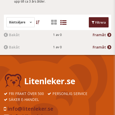
upp till ca 3 års ålder.
Bästsäljare
Filtrera
Bakåt
Framåt
1 av 0
Bakåt
Framåt
1 av 0
Litenleker.se
FRI FRAKT ÖVER 500
PERSONLIG SERVICE
SÄKER E-HANDEL
info@litenleker.se