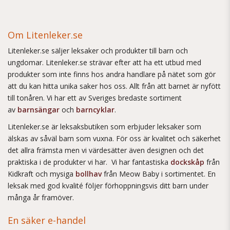
Om Litenleker.se
Litenleker.se säljer leksaker och produkter till barn och
ungdomar. Litenleker.se strävar efter att ha ett utbud med
produkter som inte finns hos andra handlare på nätet som gör
att du kan hitta unika saker hos oss. Allt från att barnet är nyfött
till tonåren. Vi har ett av Sveriges bredaste sortiment
av
barnsängar
och
barncyklar
.
Litenleker.se är leksaksbutiken som erbjuder leksaker som
älskas av såväl barn som vuxna. För oss är kvalitet och säkerhet
det allra främsta men vi värdesätter även designen och det
praktiska i de produkter vi har. Vi har fantastiska
dockskåp
från
Kidkraft och mysiga
bollhav
från Meow Baby i sortimentet. En
leksak med god kvalité följer förhoppningsvis ditt barn under
många år framöver.
En säker e-handel