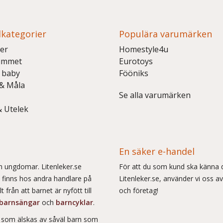
kategorier
Populära varumärken
er
Homestyle4u
ummet
Eurotoys
 baby
Fööniks
 & Måla
Se alla varumärken
& Utelek
En säker e-handel
och ungdomar. Litenleker.se
För att du som kund ska känna d
e finns hos andra handlare på
Litenleker.se, använder vi oss av
 från att barnet är nyfött till
och företag!
barnsängar
och
barncyklar
.
r som älskas av såväl barn som