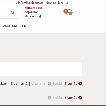
info@litenleker.se
info@litenleker.se
Kontakta oss
0
Köpvillkor
Mina sidor
VARUMÄRKEN
ukter
| Sida 1 av 0 |
Visa alla
Bakåt
Framåt
Bakåt
Framåt