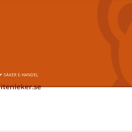
SÄKER E-HANDEL
itenleker.se