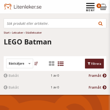
0
MENY
Start
Leksaker
Städleksaker
LEGO Batman
Bästsäljare
Filtrera
Bakåt
Framåt
1 av 0
Bakåt
Framåt
1 av 0