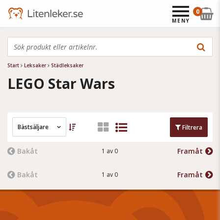
0
MENY
Start
Leksaker
Städleksaker
LEGO Star Wars
Bästsäljare
Filtrera
Bakåt
Framåt
1 av 0
Bakåt
Framåt
1 av 0