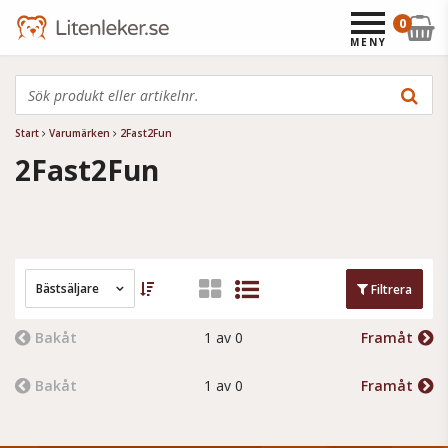
0
MENY
Start
Varumärken
2Fast2Fun
2Fast2Fun
Bästsäljare
Filtrera
Bakåt
1 av 0
Framåt
Bakåt
1 av 0
Framåt