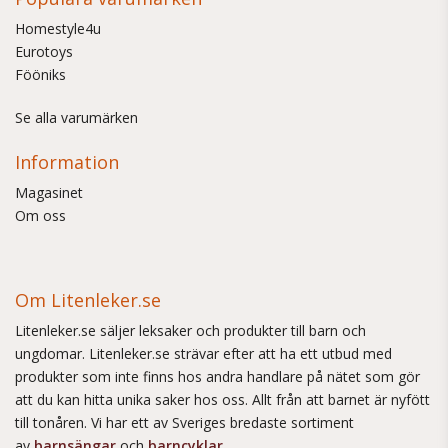
Homestyle4u
Eurotoys
Fööniks
Se alla varumärken
Information
Magasinet
Om oss
Om Litenleker.se
Litenleker.se säljer leksaker och produkter till barn och
ungdomar. Litenleker.se strävar efter att ha ett utbud med
produkter som inte finns hos andra handlare på nätet som gör
att du kan hitta unika saker hos oss. Allt från att barnet är nyfött
till tonåren. Vi har ett av Sveriges bredaste sortiment
av
barnsängar
och
barncyklar
.