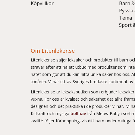
Köpvillkor
Barn &
Pyssla
Tema
Sport 
Om Litenleker.se
Litenleker.se säljer leksaker och produkter till barn 
strävar efter att ha ett utbud med produkter som int
nätet som gör att du kan hitta unika saker hos oss. Allt
tonåren. Vi har ett av Sveriges bredaste sortiment av
Litenleker.se är leksaksbutiken som erbjuder leksake
vuxna. För oss är kvalitet och säkerhet det allra frä
designen och det praktiska i de produkter vi har. Vi h
Kidkraft och mysiga
bollhav
från Meow Baby i sortim
kvalité följer förhoppningsvis ditt barn under många 