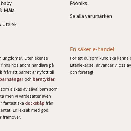
 baby
Fööniks
 & Måla
Se alla varumärken
& Utelek
En säker e-handel
och ungdomar. Litenleker.se
För att du som kund ska känna d
e finns hos andra handlare på
Litenleker.se, använder vi oss av
 från att barnet är nyfött till
och företag!
barnsängar
och
barncyklar
.
r som älskas av såväl barn som
msta men vi värdesätter även
ar fantastiska
dockskåp
från
entet. En leksak med god
år framöver.