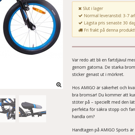
Slut i lager
Normal leveranstid: 3-7 a
Lägsta pris senaste 30 dag
Fri frakt på denna produkt
Var redo att bli en fartdjävul
genom gatorna. De starka bromsa
sticker genast ut i mörkret.
Hos AMIGO är säkerhet och kvali
bra bromsar! Du kommer att kunn
stöter på – speciellt med den l
perfekta för säkra stopp och fant
handla om?
Handtagen på AMIGO Sports är f