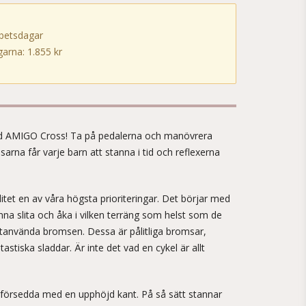
rbetsdagar
arna: 1.855 kr
!
 med AMIGO Cross! Ta på pedalerna och manövrera
rna får varje barn att stanna i tid och reflexerna
tet en av våra högsta prioriteringar. Det börjar med
a slita och åka i vilken terräng som helst som de
ättanvända bromsen. Dessa är pålitliga bromsar,
astiska sladdar. Är inte det vad en cykel är allt
örsedda med en upphöjd kant. På så sätt stannar