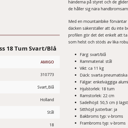
händerna på styret och de glider 
de håller sig nära handbromsarn
Med en mountainbike förväntar 
däcken säkerställer att du inte 
profilen gör det det enkelt att t
som helst och stöds av lika rob
ss 18 Tum Svart/Blå
Färg: svart/blå
Rammaterial: stål
AMIGO
Vikt: ca 11 kg
310773
Däck: svarta pneumatiska
Fälgar: enkelväggiga alum
Svart,Blå
Hjulstorlek: 18 tum
Ramstorlek: 22 cm
Holland
Sadelhöjd: 50,5 cm (i lägs
Sitthöjd justerbar: ja
Stål
Bakbroms typ: v-broms
Frambroms typ: v-broms
18