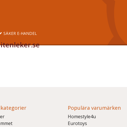
SÄKER E-HANDEL
itenleker.se
kategorier
Populära varumärken
er
Homestyle4u
ummet
Eurotoys