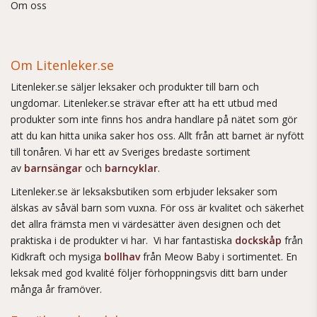
Om oss
Om Litenleker.se
Litenleker.se säljer leksaker och produkter till barn och
ungdomar. Litenleker.se strävar efter att ha ett utbud med
produkter som inte finns hos andra handlare på nätet som gör
att du kan hitta unika saker hos oss. Allt från att barnet är nyfött
till tonåren. Vi har ett av Sveriges bredaste sortiment
av
barnsängar
och
barncyklar
.
Litenleker.se är leksaksbutiken som erbjuder leksaker som
älskas av såväl barn som vuxna. För oss är kvalitet och säkerhet
det allra främsta men vi värdesätter även designen och det
praktiska i de produkter vi har. Vi har fantastiska
dockskåp
från
Kidkraft och mysiga
bollhav
från Meow Baby i sortimentet. En
leksak med god kvalité följer förhoppningsvis ditt barn under
många år framöver.