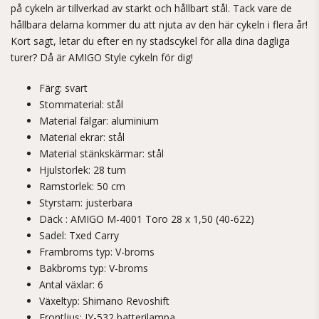
på cykeln är tillverkad av starkt och hållbart stål. Tack vare de
hållbara delarna kommer du att njuta av den här cykeln i flera år!
Kort sagt, letar du efter en ny stadscykel för alla dina dagliga
turer? Då är AMIGO Style cykeln för dig!
Färg: svart
Stommaterial: stål
Material fälgar: aluminium
Material ekrar: stål
Material stänkskärmar: stål
Hjulstorlek: 28 tum
Ramstorlek: 50 cm
Styrstam: justerbara
Däck : AMIGO M-4001 Toro 28 x 1,50 (40-622)
Sadel: Txed Carry
Frambroms typ: V-broms
Bakbroms typ: V-broms
Antal växlar: 6
Växeltyp: Shimano Revoshift
Frontljus: JY-532 batterilampa