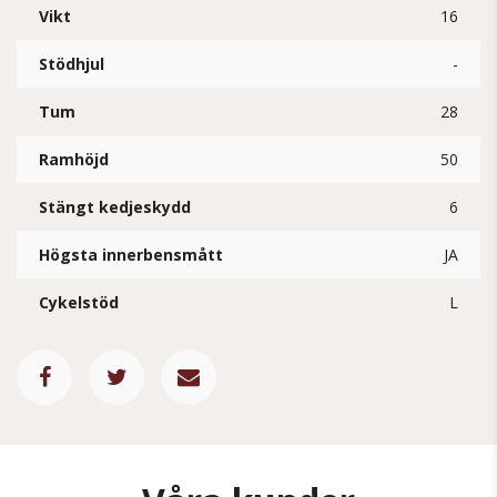
Vikt
16
Stödhjul
-
Tum
28
Ramhöjd
50
Stängt kedjeskydd
6
Högsta innerbensmått
JA
Cykelstöd
L