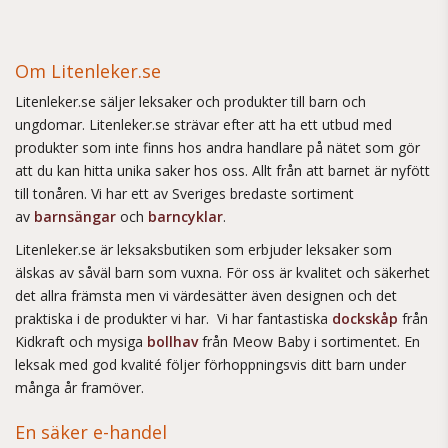
Om Litenleker.se
Litenleker.se säljer leksaker och produkter till barn och
ungdomar. Litenleker.se strävar efter att ha ett utbud med
produkter som inte finns hos andra handlare på nätet som gör
att du kan hitta unika saker hos oss. Allt från att barnet är nyfött
till tonåren. Vi har ett av Sveriges bredaste sortiment
av
barnsängar
och
barncyklar
.
Litenleker.se är leksaksbutiken som erbjuder leksaker som
älskas av såväl barn som vuxna. För oss är kvalitet och säkerhet
det allra främsta men vi värdesätter även designen och det
praktiska i de produkter vi har. Vi har fantastiska
dockskåp
från
Kidkraft och mysiga
bollhav
från Meow Baby i sortimentet. En
leksak med god kvalité följer förhoppningsvis ditt barn under
många år framöver.
En säker e-handel