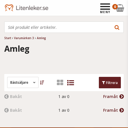
0
MENY
Start
Varumärken 3
Amleg
Amleg
Bästsäljare
Filtrera
Bakåt
1 av 0
Framåt
Bakåt
1 av 0
Framåt