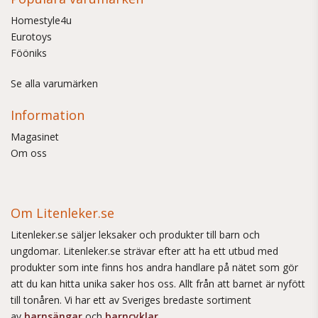
Homestyle4u
Eurotoys
Fööniks
Se alla varumärken
Information
Magasinet
Om oss
Om Litenleker.se
Litenleker.se säljer leksaker och produkter till barn och
ungdomar. Litenleker.se strävar efter att ha ett utbud med
produkter som inte finns hos andra handlare på nätet som gör
att du kan hitta unika saker hos oss. Allt från att barnet är nyfött
till tonåren. Vi har ett av Sveriges bredaste sortiment
av
barnsängar
och
barncyklar
.