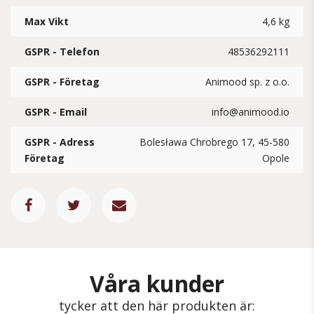
Max Vikt
4,6 kg
GSPR - Telefon
48536292111
GSPR - Företag
Animood sp. z o.o.
GSPR - Email
info@animood.io
GSPR - Adress
Bolesława Chrobrego 17, 45-580
Företag
Opole
Våra kunder
tycker att den här produkten är: