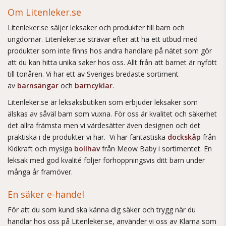
Om Litenleker.se
Litenleker.se säljer leksaker och produkter till barn och
ungdomar. Litenleker.se strävar efter att ha ett utbud med
produkter som inte finns hos andra handlare på nätet som gör
att du kan hitta unika saker hos oss. Allt från att barnet är nyfött
till tonåren. Vi har ett av Sveriges bredaste sortiment
av
barnsängar
och
barncyklar
.
Litenleker.se är leksaksbutiken som erbjuder leksaker som
älskas av såväl barn som vuxna. För oss är kvalitet och säkerhet
det allra främsta men vi värdesätter även designen och det
praktiska i de produkter vi har. Vi har fantastiska
dockskåp
från
Kidkraft och mysiga
bollhav
från Meow Baby i sortimentet. En
leksak med god kvalité följer förhoppningsvis ditt barn under
många år framöver.
En säker e-handel
För att du som kund ska känna dig säker och trygg när du
handlar hos oss på Litenleker.se, använder vi oss av Klarna som