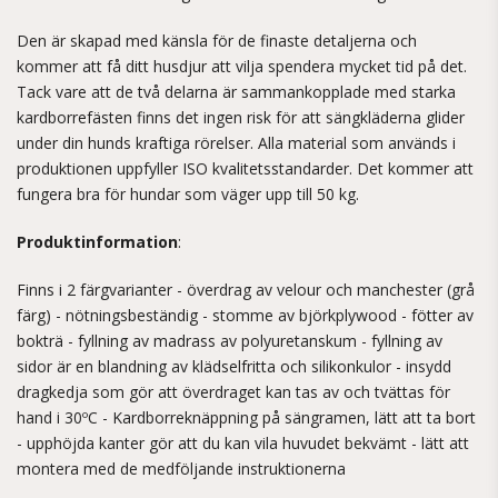
Den är skapad med känsla för de finaste detaljerna och
kommer att få ditt husdjur att vilja spendera mycket tid på det.
Tack vare att de två delarna är sammankopplade med starka
kardborrefästen finns det ingen risk för att sängkläderna glider
under din hunds kraftiga rörelser. Alla material som används i
produktionen uppfyller ISO kvalitetsstandarder. Det kommer att
fungera bra för hundar som väger upp till 50 kg.
Produktinformation
:
Finns i 2 färgvarianter - överdrag av velour och manchester (grå
färg) - nötningsbeständig - stomme av björkplywood - fötter av
bokträ - fyllning av madrass av polyuretanskum - fyllning av
sidor är en blandning av klädselfritta och silikonkulor - insydd
dragkedja som gör att överdraget kan tas av och tvättas för
hand i 30ºC - Kardborreknäppning på sängramen, lätt att ta bort
- upphöjda kanter gör att du kan vila huvudet bekvämt - lätt att
montera med de medföljande instruktionerna