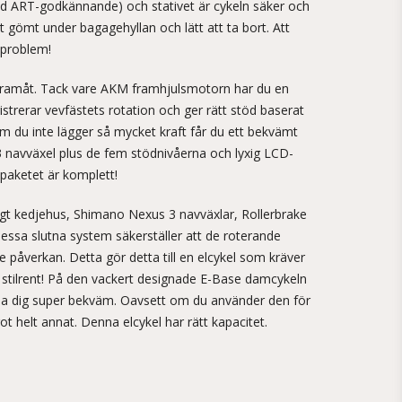
med ART-godkännande) och stativet är cykeln säker och
t gömt under bagagehyllan och lätt att ta bort. Att
 problem!
d framåt. Tack vare AKM framhjulsmotorn har du en
strerar vevfästets rotation och ger rätt stöd baserat
m du inte lägger så mycket kraft får du ett bekvämt
 navväxel plus de fem stödnivåerna och lyxig LCD-
 paketet är komplett!
gt kedjehus, Shimano Nexus 3 navväxlar, Rollerbrake
ssa slutna system säkerställer att de roterande
e påverkan. Detta gör detta till en elcykel som kräver
ch stilrent! På den vackert designade E-Base damcykeln
a dig super bekväm. Oavsett om du använder den för
got helt annat. Denna elcykel har rätt kapacitet.