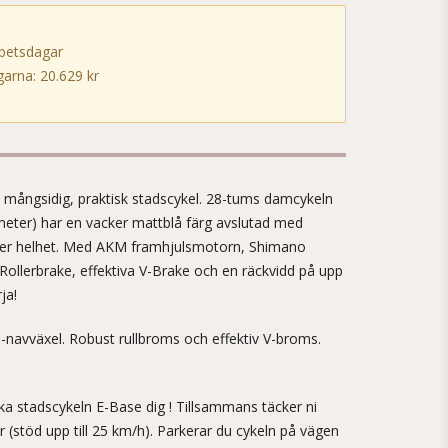
rbetsdagar
arna: 20.629 kr
!
 mångsidig, praktisk stadscykel. 28-tums damcykeln
eter) har en vacker mattblå färg avslutad med
cker helhet. Med AKM framhjulsmotorn, Shimano
Rollerbrake, effektiva V-Brake och en räckvidd på upp
ja!
navväxel. Robust rullbroms och effektiv V-broms.
iska stadscykeln E-Base dig ! Tillsammans täcker ni
er (stöd upp till 25 km/h). Parkerar du cykeln på vägen