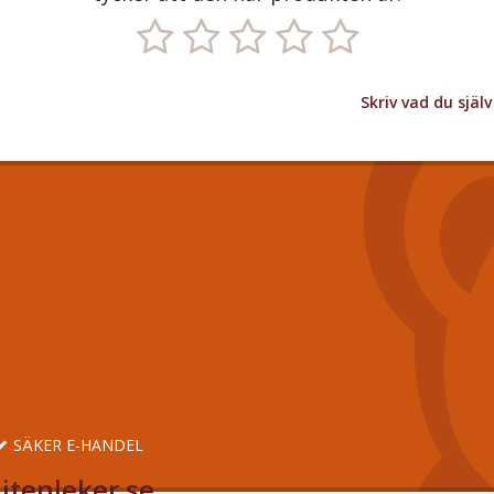
Skriv vad du sjä
SÄKER E-HANDEL
itenleker.se