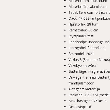
Material ram: aluminium
Material fälg: aluminium
Sadel: Selle comfort (svart
Däck: 47-622 (antipunktio
Hjulstorlek: 28 tum
Ramstorlek: 50 cm
Styrspindel: fast
Sadelstolpe upphängd: ne
Framgaffel: fjädrad: nej
Årsmodell: 2021
Växlar: 3 (Shimano Nexus)
Växeltyp: navväxel
Batteriläge: integrerat i 
Drivläge: framhjul Batter
framhjulsmotor
Avtagbart batteri: ja
Räckvidd: ± 60 KM (medel
Max. hastighet: 25 km/h
Displaytyp: lcd