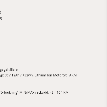
)
n)
j
bagagehållaren
ityp: 36V 12Ah / 432wh, Lithium Ion Motortyp: AKM,
förbrukning) MIN/MAX räckvidd: 43 - 104 KM