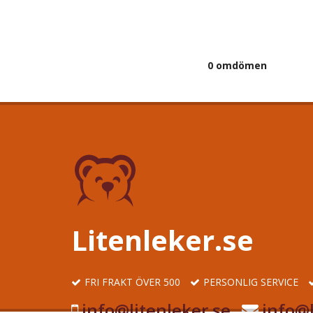
0 omdömen
Litenleker.se
FRI FRAKT ÖVER 500
PERSONLIG SERVICE
info@litenleker.se
info@l