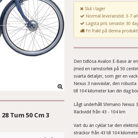
Slut i lager
Normal leveranstid: 3-7 a
Lägsta pris senaste 30 dag
Fri frakt på denna produkt
Den tidlösa Avalon E-Base är en
(med en ramstorlek på 50 centim
svarta detaljer, som ger en va
Nexus 3 navväxlar, den robusta 
till 104 kilometer kan din dag bör
Lågt underhåll Shimano Nexus 3-
Räckvidd från 43 - 104 km
e 28 Tum 50 Cm 3
Vart du än cyklar tar den elektr
sträckor från 43 till 104 kilomet