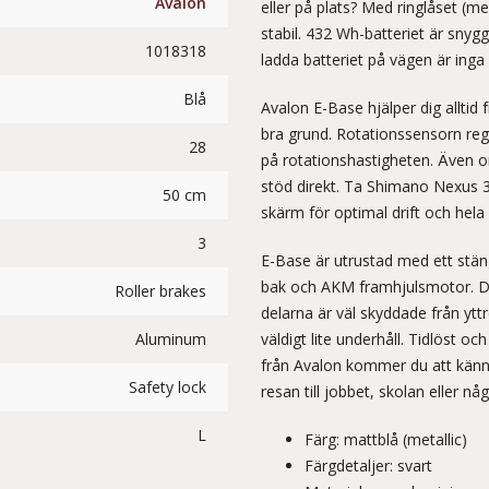
Avalon
eller på plats? Med ringlåset (
stabil. 432 Wh-batteriet är snygg
1018318
ladda batteriet på vägen är inga
Blå
Avalon E-Base hjälper dig allti
bra grund. Rotationssensorn regi
28
på rotationshastigheten. Även o
stöd direkt. Ta Shimano Nexus 3
50 cm
skärm för optimal drift och hela
3
E-Base är utrustad med ett stän
bak och AKM framhjulsmotor. De
Roller brakes
delarna är väl skyddade från yttr
Aluminum
väldigt lite underhåll. Tidlöst o
från Avalon kommer du att känn
Safety lock
resan till jobbet, skolan eller nå
L
Färg: mattblå (metallic)
Färgdetaljer: svart