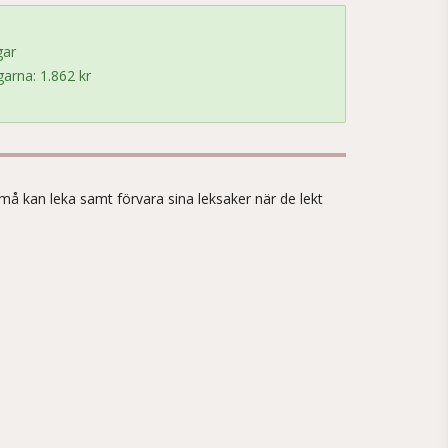
gar
arna: 1.862 kr
!
små kan leka samt förvara sina leksaker när de lekt