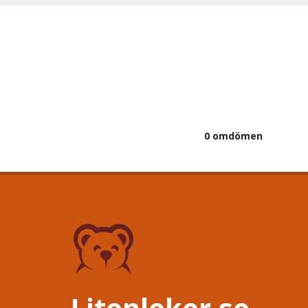
0 omdömen
Litenleker.se