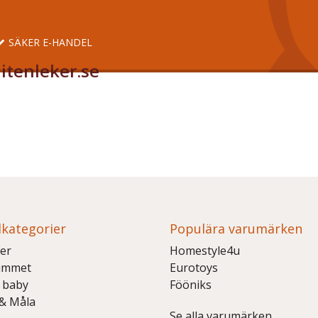
SÄKER E-HANDEL
itenleker.se
kategorier
Populära varumärken
er
Homestyle4u
ummet
Eurotoys
 baby
Fööniks
 & Måla
Se alla varumärken