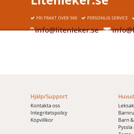
FRI FRAKT ÖVER 500
PERSONLIG SERVICE
info@litenleker.se
info@l
Hjälp/Support
Huvud
Kontakta oss
Leksak
Integritetspolicy
Barnr
Köpvillkor
Barn &
Pyssla