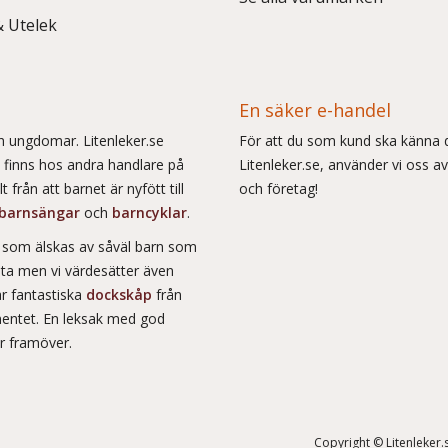
& Utelek
En säker e-handel
och ungdomar. Litenleker.se
För att du som kund ska känna d
e finns hos andra handlare på
Litenleker.se, använder vi oss av
 från att barnet är nyfött till
och företag!
barnsängar
och
barncyklar
.
r som älskas av såväl barn som
msta men vi värdesätter även
ar fantastiska
dockskåp
från
entet. En leksak med god
år framöver.
Copyright © Litenleker