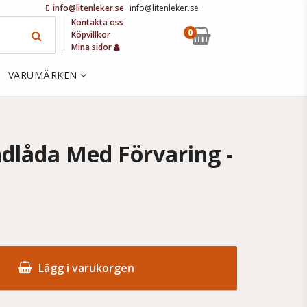
info@litenleker.se
info@litenleker.se
Kontakta oss
0
Köpvillkor
Mina sidor
VARUMÄRKEN
ndlåda Med Förvaring -
Lägg i varukorgen