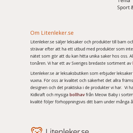
Tema
Sport 
Om Litenleker.se
Litenleker.se säljer leksaker och produkter till barn 
strävar efter att ha ett utbud med produkter som int
nätet som gör att du kan hitta unika saker hos oss. Allt
tonåren. Vi har ett av Sveriges bredaste sortiment av
Litenleker.se är leksaksbutiken som erbjuder leksake
vuxna. För oss är kvalitet och säkerhet det allra frä
designen och det praktiska i de produkter vi har. Vi h
Kidkraft och mysiga
bollhav
från Meow Baby i sortim
kvalité följer förhoppningsvis ditt barn under många 