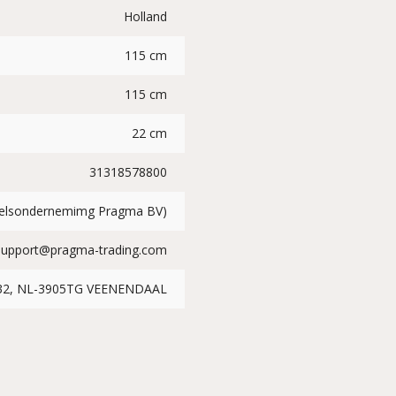
Holland
115 cm
115 cm
22 cm
31318578800
delsondernemimg Pragma BV)
Support@pragma-trading.com
 32, NL-3905TG VEENENDAAL