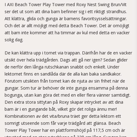
I AXI Beach Tower Play Tower med Roxy Nest Swing Brun/Vit
ser det ut som att dina barn befinner sig i ett riktigt strandhus.
Att klättra, glida och gunga är barnens favoritsysselsättningar.
Och det är allt möjligt med detta Beach Tower. Det är omöjligt
att barn inte kommer att ha timmar av kul med detta en vacker
solig dag.
De kan klättra upp i tornet via trappan. Därifrån har de en vacker
utsikt över hela trädgården. Dags att gå ner igen? Sedan glider
de nerför den långa rutschkanan snabbt och enkelt. Under
lektornet finns en sandlåda där de alla kan baka sandkakor.
Förutom utsikten från tornet kan de njuta av sin frihet när de
gungar. Som tur är behöver de inte gunga ensamma på denna
bogunga, utan kan göra det med en eller flera vänner samtidigt.
Den extra stora sittytan på Roxy skapar intrycket av att dina
barn är i en gungande båt, vilket gör det roliga ännu mer!
Kombinationen av det vita/bruna träet ger detta lektorn ett
somrigt utseende som får varje trädgård att glänsa. Beach
Tower Play Tower har en plattformshöjd på 117,5 cm och är