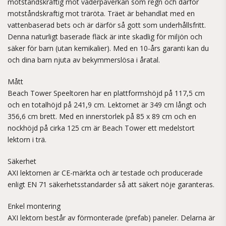
motståndskraftig mot väderpåverkan som regn och därför
motståndskraftig mot träröta. Träet är behandlat med en
vattenbaserad bets och är därför så gott som underhållsfritt.
Denna naturligt baserade fläck är inte skadlig för miljön och
säker för barn (utan kemikalier). Med en 10-års garanti kan du
och dina barn njuta av bekymmerslösa i åratal.
Mått
Beach Tower Speeltoren har en plattformshöjd på 117,5 cm
och en totalhöjd på 241,9 cm. Lektornet är 349 cm långt och
356,6 cm brett. Med en innerstorlek på 85 x 89 cm och en
nockhöjd på cirka 125 cm är Beach Tower ett medelstort
lektorn i trä.
Säkerhet
AXI lektornen är CE-märkta och är testade och producerade
enligt EN 71 säkerhetsstandarder så att säkert nöje garanteras.
Enkel montering
AXI lektorn består av förmonterade (prefab) paneler. Delarna är