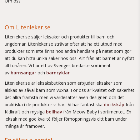
Om oss
Om Litenleker.se
Litenleker.se säljer leksaker och produkter till barn och
ungdomar. Litenleker.se strävar efter att ha ett utbud med
produkter som inte finns hos andra handlare på nätet som gör
att du kan hitta unika saker hos oss. Allt från att barnet är nyfött
till tonåren. Vi har ett av Sveriges bredaste sortiment
av
barnsängar
och
barncyklar
.
Litenleker.se är leksaksbutiken som erbjuder leksaker som
älskas av såväl barn som vuxna. För oss är kvalitet och säkerhet
det allra främsta men vi värdesätter även designen och det
praktiska i de produkter vi har. Vi har fantastiska
dockskåp
från
Kidkraft och mysiga
bollhav
från Meow Baby i sortimentet. En
leksak med god kvalité följer förhoppningsvis ditt barn under
många år framöver.