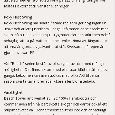
utrustad med en stor rutschkana på 228 cm lång. Gungan kan
fästas i lektornet till vänster eller höger.
Roxy Nest Swing
Roxy Nest Swing har svarta flätade rep som ger bogungan fin
utsikt och är lätt justerbara i längd. Stålramen är helt täckt med
skum, så att den känns mjuk. Tygmaterialet är starkt men också
behagligt att ta på. Vatten kan helt enkelt rinna av. Ringarna och
åttorna är gjorda av galvaniserat stål. Svetsarna på repen är
gjorda av svart PP.
AXI "Beach"-serien består av olika typer av torn med många
möjligheter. Det finns lektorn med eller utan klätterställning och
gunga. Lektornen kan även utökas med olika AXI-tillbehör
såsom svarta tavla, brevlåda, kikare eller blomsterlåda.
Varaktighet
Beach Tower är tillverkat av FSC 100% Hemlock trä och
kommer även från hållbart skötta skogar och därför också ett
miljömedvetet val. Denna träsort splittras inte och är naturligt