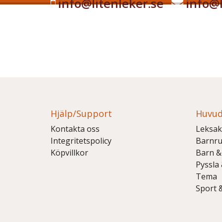
info@litenleker.se
info@l
Hjälp/Support
Huvud
Kontakta oss
Leksak
Integritetspolicy
Barnr
Köpvillkor
Barn &
Pyssla
Tema
Sport 