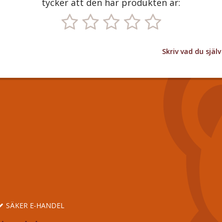
tycker att den här produkten är:
Skriv vad du sjä
SÄKER E-HANDEL