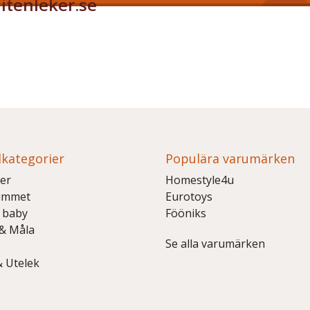
itenleker.se
kategorier
Populära varumärken
er
Homestyle4u
ummet
Eurotoys
 baby
Fööniks
 & Måla
Se alla varumärken
& Utelek