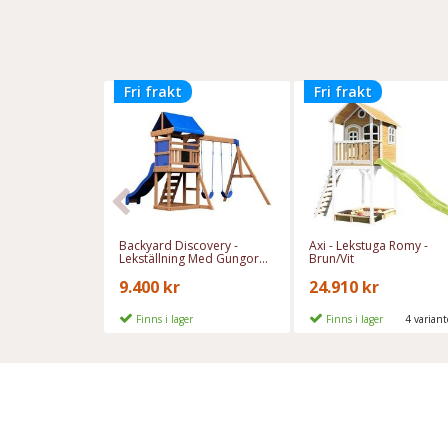
Fri frakt
Fri frakt
Backyard Discovery -
Axi - Lekstuga Romy -
Lekställning Med Gungor
Brun/Vit
Och Rutschkana - Aurora
9.400 kr
24.910 kr
Finns i lager
Finns i lager
4 varian