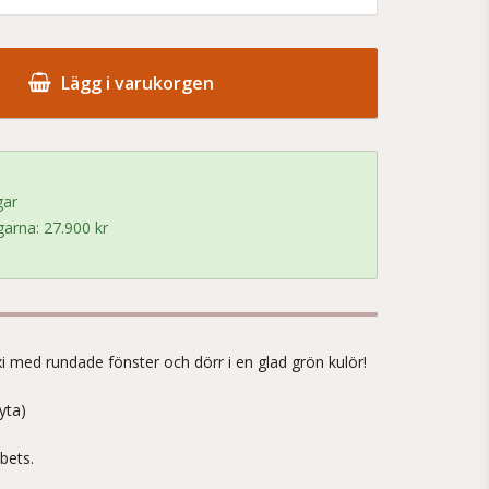
Lägg i varukorgen
gar
arna: 27.900 kr
!
Axi med rundade fönster och dörr i en glad grön kulör!
yta)
bets.