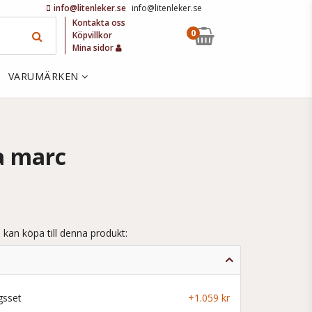
info@litenleker.se
info@litenleker.se
Kontakta oss
0
Köpvillkor
Mina sidor
VARUMÄRKEN
a marc
 kan köpa till denna produkt:
gsset
+1.059 kr