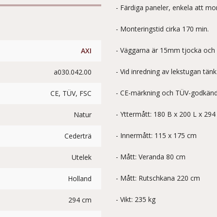
- Färdiga paneler, enkela att mo
- Monteringstid cirka 170 min.
- Väggarna är 15mm tjocka oc
AXI
- Vid inredning av lekstugan tänk
a030.042.00
- CE-märkning och TÜV-godkänd
CE, TÜV, FSC
- Yttermått: 180 B x 200 L x 29
Natur
- Innermått: 115 x 175 cm
Cederträ
- Mått: Veranda 80 cm
Utelek
- Mått: Rutschkana 220 cm
Holland
- Vikt: 235 kg
294 cm