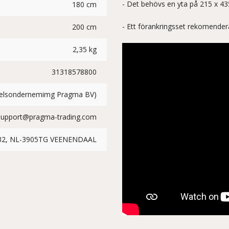
- Det behövs en yta på 215 x 43
180 cm
- Ett förankringsset rekomendera
200 cm
2,35 kg
31318578800
delsondernemimg Pragma BV)
Support@pragma-trading.com
 32, NL-3905TG VEENENDAAL