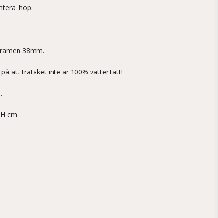
ntera ihop.
h ramen 38mm.
 på att trätaket inte är 100% vattentätt!
.
4 H cm