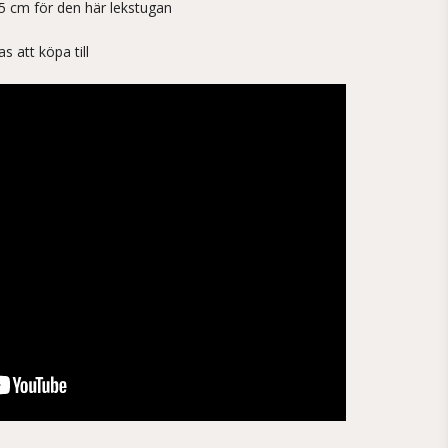
5 cm för den här lekstugan
s att köpa till