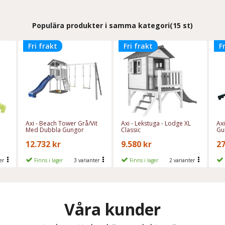
Populära produkter i samma kategori
(15 st)
Fri frakt
Fri frakt
F
Axi - Beach Tower Grå/Vit
Axi - Lekstuga - Lodge XL
Ax
Med Dubbla Gungor
Classic
Gu
12.732 kr
9.580 kr
27
ter
Finns i lager
3 varianter
Finns i lager
2 varianter
Våra kunder