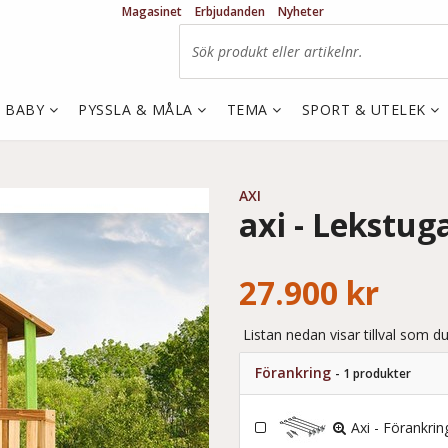
Magasinet
Erbjudanden
Nyheter
& BABY
PYSSLA & MÅLA
TEMA
SPORT & UTELEK
AXI
axi - Lekstug
27.900 kr
Listan nedan visar tillval som du
Förankring
- 1 produkter
Axi - Förankrin