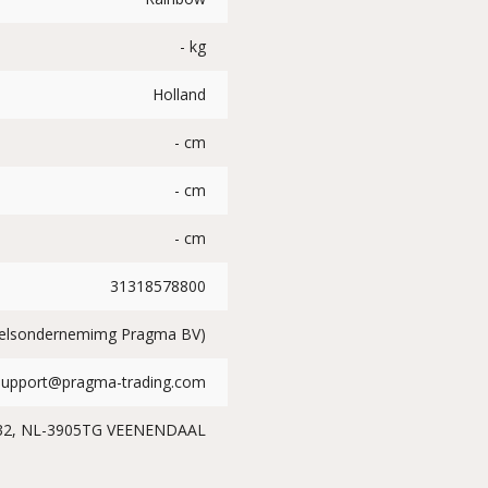
- kg
Holland
- cm
- cm
- cm
31318578800
delsondernemimg Pragma BV)
Support@pragma-trading.com
 32, NL-3905TG VEENENDAAL