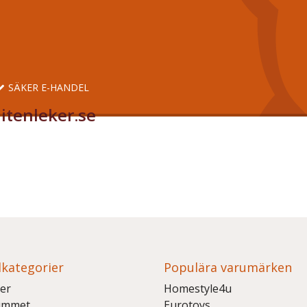
SÄKER E-HANDEL
itenleker.se
kategorier
Populära varumärken
er
Homestyle4u
ummet
Eurotoys