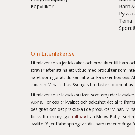
Köpvillkor
Barn &
Pyssla
Tema
Sport 
Om Litenleker.se
Litenleker.se säljer leksaker och produkter till barn 
strävar efter att ha ett utbud med produkter som int
nätet som gör att du kan hitta unika saker hos oss. Allt
tonåren. Vi har ett av Sveriges bredaste sortiment av
Litenleker.se är leksaksbutiken som erbjuder leksake
vuxna. För oss är kvalitet och säkerhet det allra frä
designen och det praktiska i de produkter vi har. Vi h
Kidkraft och mysiga
bollhav
från Meow Baby i sortim
kvalité följer förhoppningsvis ditt barn under många 