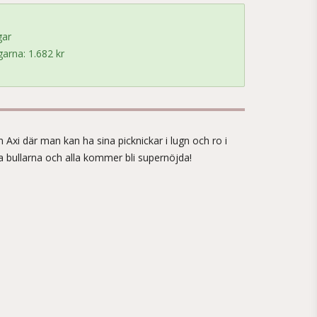
gar
arna: 1.682 kr
!
n Axi där man kan ha sina picknickar i lugn och ro i
 bullarna och alla kommer bli supernöjda!