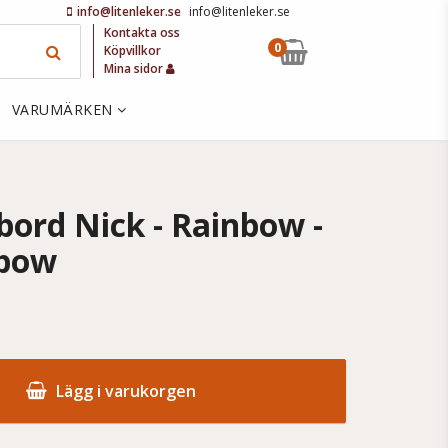
info@litenleker.se
info@litenleker.se
Kontakta oss
0
Köpvillkor
Mina sidor
VARUMÄRKEN
kbord Nick - Rainbow -
nbow
Lägg i varukorgen