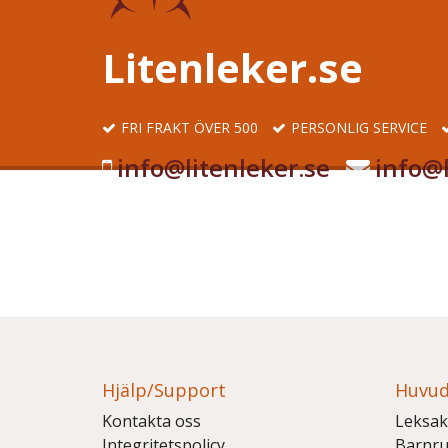
Litenleker.se
FRI FRAKT ÖVER 500
PERSONLIG SERVICE
info@litenleker.se
info@l
Hjälp/Support
Huvud
Kontakta oss
Leksak
Integritetspolicy
Barnr