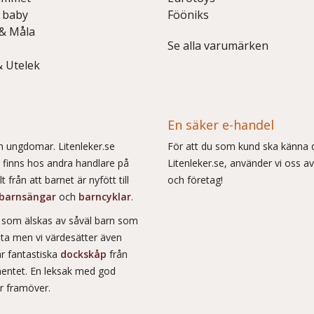
 baby
Fööniks
 & Måla
Se alla varumärken
& Utelek
En säker e-handel
och ungdomar. Litenleker.se
För att du som kund ska känna d
e finns hos andra handlare på
Litenleker.se, använder vi oss av
 från att barnet är nyfött till
och företag!
barnsängar
och
barncyklar
.
r som älskas av såväl barn som
msta men vi värdesätter även
ar fantastiska
dockskåp
från
entet. En leksak med god
år framöver.