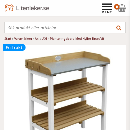
0
MENY
Start
Varumärken
Axi
AXI - Planteringsbord Med Hyllor Brun/Vit
Fri frakt