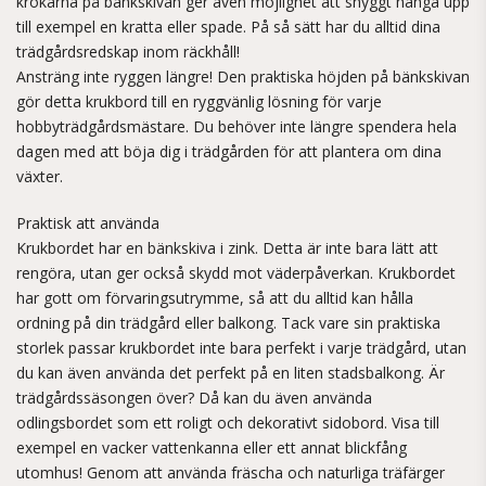
krokarna på bänkskivan ger även möjlighet att snyggt hänga upp
till exempel en kratta eller spade. På så sätt har du alltid dina
trädgårdsredskap inom räckhåll!
Ansträng inte ryggen längre! Den praktiska höjden på bänkskivan
gör detta krukbord till en ryggvänlig lösning för varje
hobbyträdgårdsmästare. Du behöver inte längre spendera hela
dagen med att böja dig i trädgården för att plantera om dina
växter.
Praktisk att använda
Krukbordet har en bänkskiva i zink. Detta är inte bara lätt att
rengöra, utan ger också skydd mot väderpåverkan. Krukbordet
har gott om förvaringsutrymme, så att du alltid kan hålla
ordning på din trädgård eller balkong. Tack vare sin praktiska
storlek passar krukbordet inte bara perfekt i varje trädgård, utan
du kan även använda det perfekt på en liten stadsbalkong. Är
trädgårdssäsongen över? Då kan du även använda
odlingsbordet som ett roligt och dekorativt sidobord. Visa till
exempel en vacker vattenkanna eller ett annat blickfång
utomhus! Genom att använda fräscha och naturliga träfärger