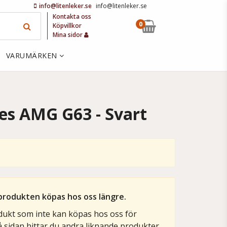
info@litenleker.se
info@litenleker.se
Kontakta oss
0
Köpvillkor
Mina sidor
VARUMÄRKEN
des AMG G63 - Svart
produkten köpas hos oss längre.
dukt som inte kan köpas hos oss för
 på sidan hittar du andra liknande produkter