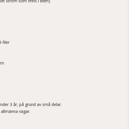
ket ström som finns i bilen)
-filer
 cm
under 3 år, på grund av små delar.
 allmänna vägar.