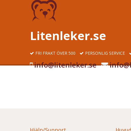
Litenleker.se
FRI FRAKT ÖVER 500
PERSONLIG SERVICE
info@litenleker.se
info@l
Hjälp/Support
Huvud