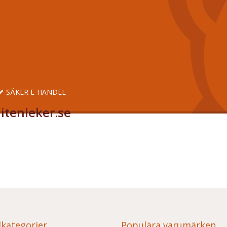
SÄKER E-HANDEL
itenleker.se
kategorier
Populära varumärken