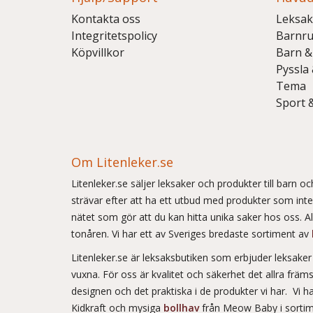
Kontakta oss
Leksak
Integritetspolicy
Barnr
Köpvillkor
Barn &
Pyssla
Tema
Sport 
Om Litenleker.se
Litenleker.se säljer leksaker och produkter till barn 
strävar efter att ha ett utbud med produkter som int
nätet som gör att du kan hitta unika saker hos oss. Allt
tonåren. Vi har ett av Sveriges bredaste sortiment av
Litenleker.se är leksaksbutiken som erbjuder leksake
vuxna. För oss är kvalitet och säkerhet det allra frä
designen och det praktiska i de produkter vi har. Vi h
Kidkraft och mysiga
bollhav
från Meow Baby i sortim