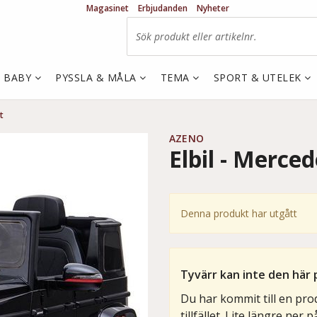
Magasinet
Erbjudanden
Nyheter
& BABY
PYSSLA & MÅLA
TEMA
SPORT & UTELEK
t
AZENO
Elbil - Merce
Denna produkt har utgått
Tyvärr kan inte den här 
Du har kommit till en pro
tillfället. Lite längre ner