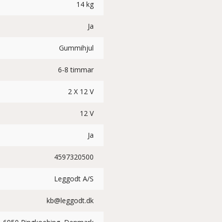
14 kg
Ja
Gummihjul
6-8 timmar
2 X 12 V
12 V
Ja
4597320500
Leggodt A/S
kb@leggodt.dk