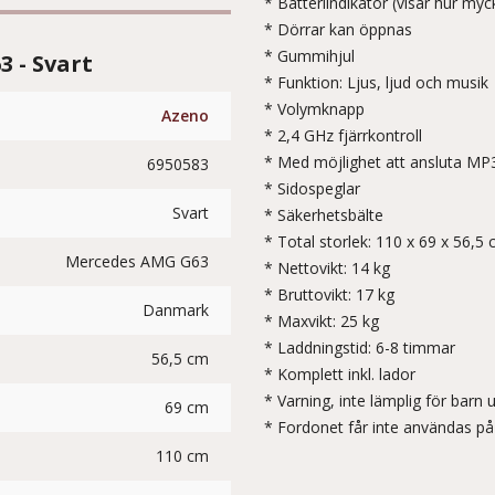
* Batteriindikator (visar hur myc
* Dörrar kan öppnas
* Gummihjul
3 - Svart
* Funktion: Ljus, ljud och musik
* Volymknapp
Azeno
* 2,4 GHz fjärrkontroll
* Med möjlighet att ansluta MP3
6950583
* Sidospeglar
Svart
* Säkerhetsbälte
* Total storlek: 110 x 69 x 56,5
Mercedes AMG G63
* Nettovikt: 14 kg
* Bruttovikt: 17 kg
Danmark
* Maxvikt: 25 kg
* Laddningstid: 6-8 timmar
56,5 cm
* Komplett inkl. lador
* Varning, inte lämplig för barn 
69 cm
* Fordonet får inte användas på
110 cm