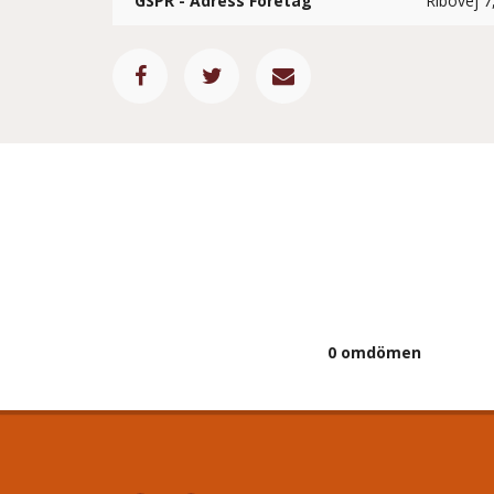
GSPR - Adress Företag
Ribovej 
0 omdömen