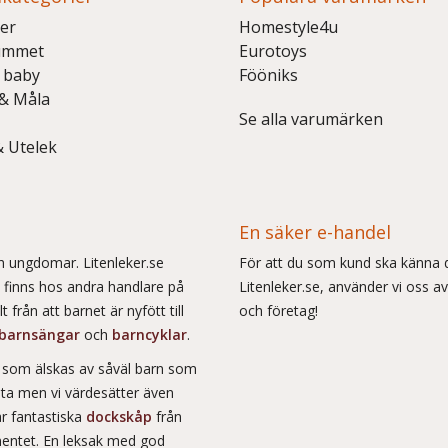
er
Homestyle4u
ummet
Eurotoys
 baby
Fööniks
 & Måla
Se alla varumärken
& Utelek
En säker e-handel
och ungdomar. Litenleker.se
För att du som kund ska känna d
e finns hos andra handlare på
Litenleker.se, använder vi oss av
 från att barnet är nyfött till
och företag!
barnsängar
och
barncyklar
.
r som älskas av såväl barn som
msta men vi värdesätter även
ar fantastiska
dockskåp
från
entet. En leksak med god