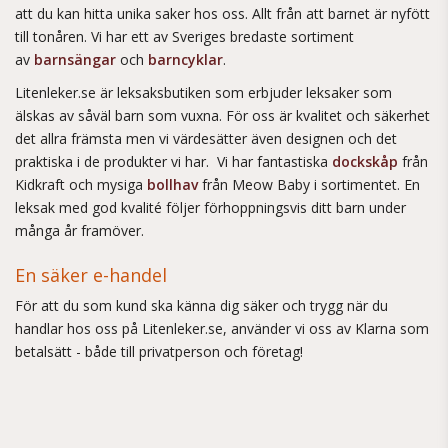
att du kan hitta unika saker hos oss. Allt från att barnet är nyfött
till tonåren. Vi har ett av Sveriges bredaste sortiment
av
barnsängar
och
barncyklar
.
Litenleker.se är leksaksbutiken som erbjuder leksaker som
älskas av såväl barn som vuxna. För oss är kvalitet och säkerhet
det allra främsta men vi värdesätter även designen och det
praktiska i de produkter vi har. Vi har fantastiska
dockskåp
från
Kidkraft och mysiga
bollhav
från Meow Baby i sortimentet. En
leksak med god kvalité följer förhoppningsvis ditt barn under
många år framöver.
En säker e-handel
För att du som kund ska känna dig säker och trygg när du
handlar hos oss på Litenleker.se, använder vi oss av Klarna som
betalsätt - både till privatperson och företag!