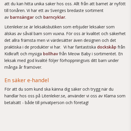
att du kan hitta unika saker hos oss. Allt från att barnet är nyfött
till tonåren. Vi har ett av Sveriges bredaste sortiment
av
barnsängar
och
barncyklar
.
Litenleker.se är leksaksbutiken som erbjuder leksaker som
älskas av såväl barn som vuxna. För oss är kvalitet och säkerhet
det allra främsta men vi värdesätter även designen och det
praktiska i de produkter vi har. Vi har fantastiska
dockskåp
från
Kidkraft och mysiga
bollhav
från Meow Baby i sortimentet. En
leksak med god kvalité följer förhoppningsvis ditt barn under
många år framöver.
En säker e-handel
För att du som kund ska känna dig säker och trygg när du
handlar hos oss på Litenleker.se, använder vi oss av Klarna som
betalsätt - både till privatperson och företag!