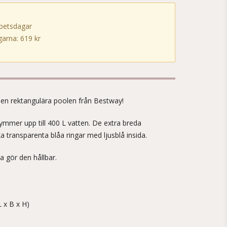
rbetsdagar
arna: 619 kr
!
den rektangulära poolen från Bestway!
rymmer upp till 400 L vatten. De extra breda
a transparenta blåa ringar med ljusblå insida.
 gör den hållbar.
 x B x H)