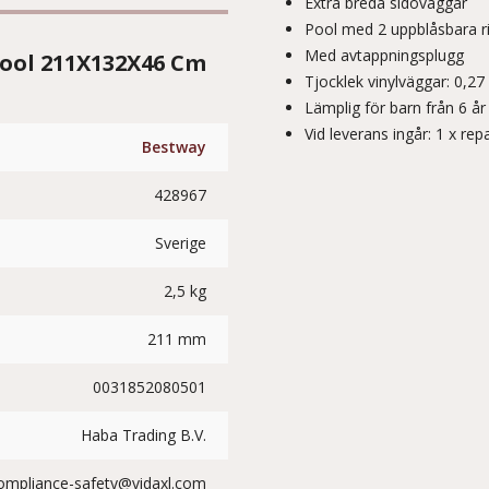
Extra breda sidoväggar
Pool med 2 uppblåsbara r
Med avtappningsplugg
ool 211X132X46 Cm
Tjocklek vinylväggar: 0,2
Lämplig för barn från 6 år
Vid leverans ingår: 1 x rep
Bestway
428967
Sverige
2,5 kg
211 mm
0031852080501
Haba Trading B.V.
ompliance-safety@vidaxl.com