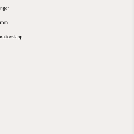
ingar
7 mm
arationslapp