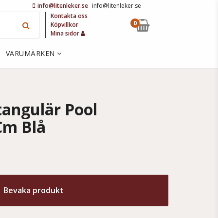
info@litenleker.se
info@litenleker.se
Kontakta oss
0
Köpvillkor
Mina sidor
VARUMÄRKEN
angulär Pool
Cm Blå
Bevaka produkt