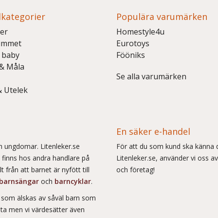
kategorier
Populära varumärken
er
Homestyle4u
ummet
Eurotoys
 baby
Fööniks
 & Måla
Se alla varumärken
& Utelek
En säker e-handel
och ungdomar. Litenleker.se
För att du som kund ska känna d
e finns hos andra handlare på
Litenleker.se, använder vi oss av
 från att barnet är nyfött till
och företag!
barnsängar
och
barncyklar
.
r som älskas av såväl barn som
msta men vi värdesätter även