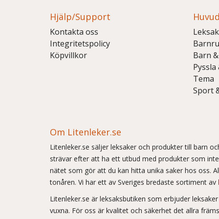
Hjälp/Support
Huvud
Kontakta oss
Leksak
Integritetspolicy
Barnr
Köpvillkor
Barn &
Pyssla
Tema
Sport 
Om Litenleker.se
Litenleker.se säljer leksaker och produkter till barn 
strävar efter att ha ett utbud med produkter som int
nätet som gör att du kan hitta unika saker hos oss. Allt
tonåren. Vi har ett av Sveriges bredaste sortiment av
Litenleker.se är leksaksbutiken som erbjuder leksake
vuxna. För oss är kvalitet och säkerhet det allra frä