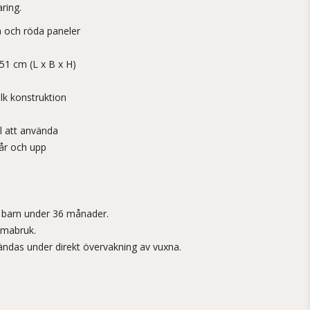
ring.
å och röda paneler
51 cm (L x B x H)
lk konstruktion
l att använda
år och upp
r barn under 36 månader.
mmabruk.
ndas under direkt övervakning av vuxna.