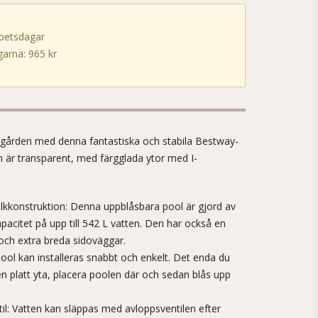
rbetsdagar
arna: 965 kr
!
dgården med denna fantastiska och stabila Bestway-
n är transparent, med färgglada ytor med I-
lkkonstruktion: Denna uppblåsbara pool är gjord av
apacitet på upp till 542 L vatten. Den har också en
 och extra breda sidoväggar.
ool kan installeras snabbt och enkelt. Det enda du
en platt yta, placera poolen där och sedan blås upp
il: Vatten kan släppas med avloppsventilen efter