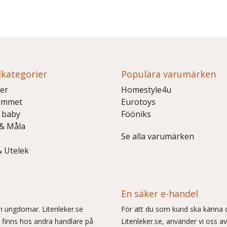
kategorier
Populära varumärken
er
Homestyle4u
ummet
Eurotoys
 baby
Fööniks
 & Måla
Se alla varumärken
& Utelek
En säker e-handel
och ungdomar. Litenleker.se
För att du som kund ska känna d
e finns hos andra handlare på
Litenleker.se, använder vi oss av