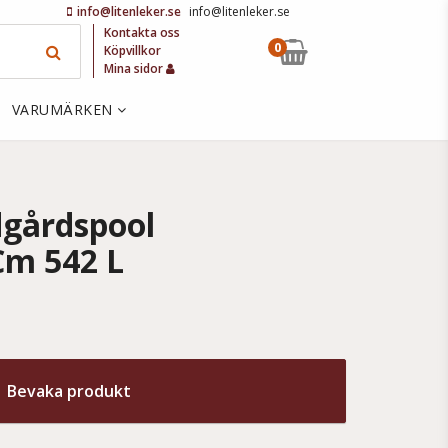
info@litenleker.se
info@litenleker.se
Kontakta oss
0
Köpvillkor
Mina sidor
VARUMÄRKEN
gårdspool
Cm 542 L
Bevaka produkt