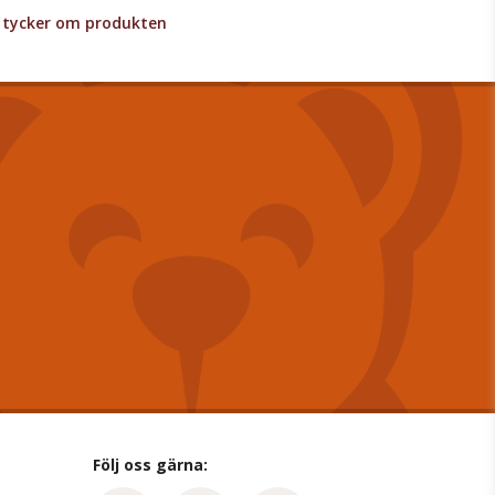
lv tycker om produkten
Följ oss gärna: