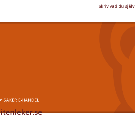
Skriv vad du sjä
SÄKER E-HANDEL
itenleker.se