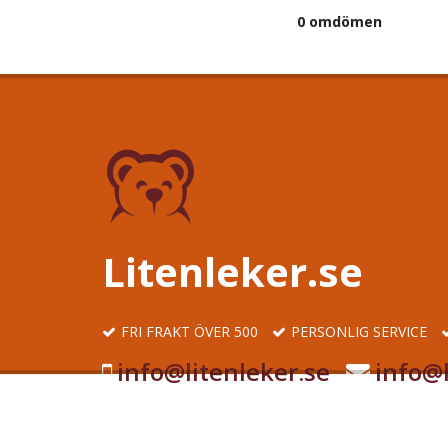
0 omdömen
Litenleker.se
FRI FRAKT ÖVER 500
PERSONLIG SERVICE
info@litenleker.se
info@l