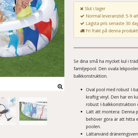
Slut i lager
Normal leveranstid: 5-9 a
Lägsta pris senaste 30 dag
Fri frakt på denna produkt
Se dina små ha mycket kul i trä
familjepool. Den ovala lekpoole
balkkonstruktion.
Oval pool med robust I-ba
kraftig vinyl. Den har en k
robust I-balkkonstruktion
Lätt att montera: Denna p
behöver göra är att hitta 
poolen.
Lättanvänd dräneringsvent