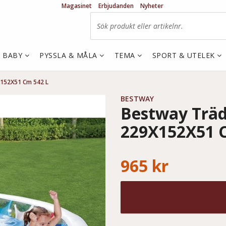
Magasinet
Erbjudanden
Nyheter
& BABY
PYSSLA & MÅLA
TEMA
SPORT & UTELEK
152X51 Cm 542 L
BESTWAY
Bestway Träd
229X152X51 
965 kr