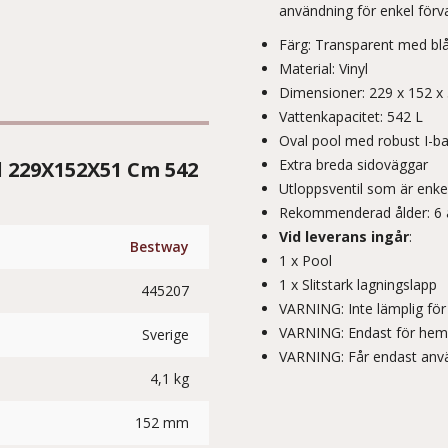
användning för enkel förva
Färg: Transparent med bl
Material: Vinyl
Dimensioner: 229 x 152 x 
Vattenkapacitet: 542 L
Oval pool med robust I-ba
Extra breda sidoväggar
 229X152X51 Cm 542
Utloppsventil som är enke
Rekommenderad ålder: 6 
Vid leverans ingår
:
Bestway
1 x Pool
1 x Slitstark lagningslapp
445207
VARNING: Inte lämplig fö
VARNING: Endast för he
Sverige
VARNING: Får endast anvä
4,1 kg
152 mm