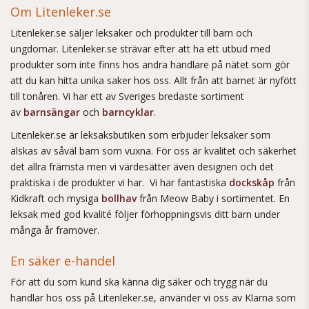
Om Litenleker.se
Litenleker.se säljer leksaker och produkter till barn och
ungdomar. Litenleker.se strävar efter att ha ett utbud med
produkter som inte finns hos andra handlare på nätet som gör
att du kan hitta unika saker hos oss. Allt från att barnet är nyfött
till tonåren. Vi har ett av Sveriges bredaste sortiment
av
barnsängar
och
barncyklar
.
Litenleker.se är leksaksbutiken som erbjuder leksaker som
älskas av såväl barn som vuxna. För oss är kvalitet och säkerhet
det allra främsta men vi värdesätter även designen och det
praktiska i de produkter vi har. Vi har fantastiska
dockskåp
från
Kidkraft och mysiga
bollhav
från Meow Baby i sortimentet. En
leksak med god kvalité följer förhoppningsvis ditt barn under
många år framöver.
En säker e-handel
För att du som kund ska känna dig säker och trygg när du
handlar hos oss på Litenleker.se, använder vi oss av Klarna som