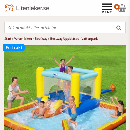
0
MENY
Start
Varumärken
BestWay
Bestway Uppblåsbar Vattenpark
Fri frakt