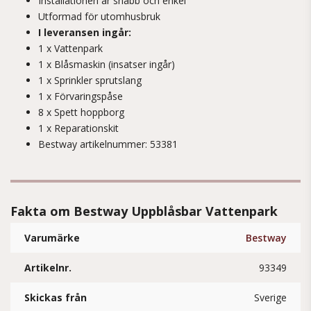
Installationen är snabb och enkel
Utformad för utomhusbruk
I leveransen ingår:
1 x Vattenpark
1 x Blåsmaskin (insatser ingår)
1 x Sprinkler sprutslang
1 x Förvaringspåse
8 x Spett hoppborg
1 x Reparationskit
Bestway artikelnummer: 53381
Fakta om Bestway Uppblåsbar Vattenpark
Varumärke
Bestway
Artikelnr.
93349
Skickas från
Sverige