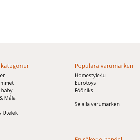
kategorier
Populära varumärken
er
Homestyle4u
ummet
Eurotoys
 baby
Fööniks
 & Måla
Se alla varumärken
& Utelek
En säker e-handel