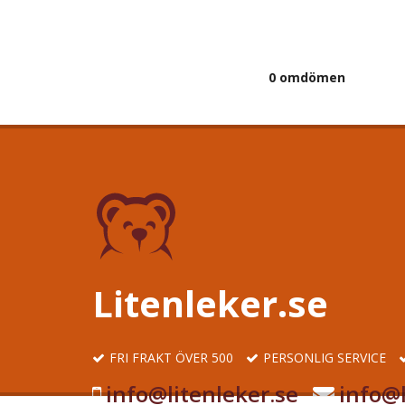
0 omdömen
Litenleker.se
FRI FRAKT ÖVER 500
PERSONLIG SERVICE
info@litenleker.se
info@l