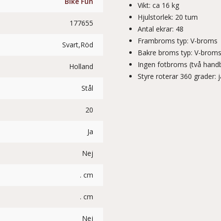
Bike Fun
Vikt: ca 16 kg
Hjulstorlek: 20 tum
177655
Antal ekrar: 48
Frambroms typ: V-broms
Svart,Röd
Bakre broms typ: V-brom
Ingen fotbroms (två hand
Holland
Styre roterar 360 grader: j
Stål
20
Ja
Nej
. cm
. cm
Nej