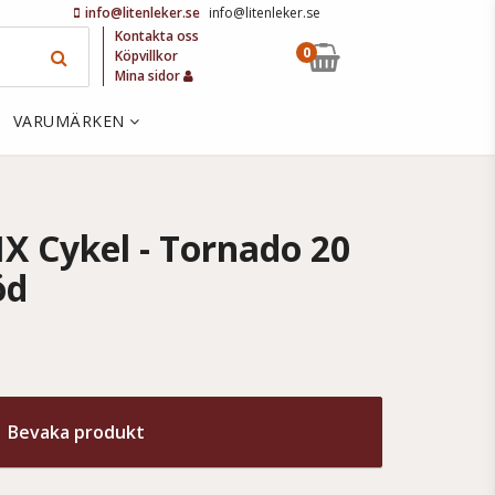
info@litenleker.se
info@litenleker.se
Kontakta oss
0
Köpvillkor
Mina sidor
VARUMÄRKEN
X Cykel - Tornado 20
öd
Bevaka produkt