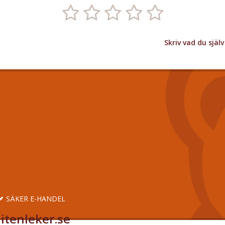
Skriv vad du sjä
SÄKER E-HANDEL
itenleker.se