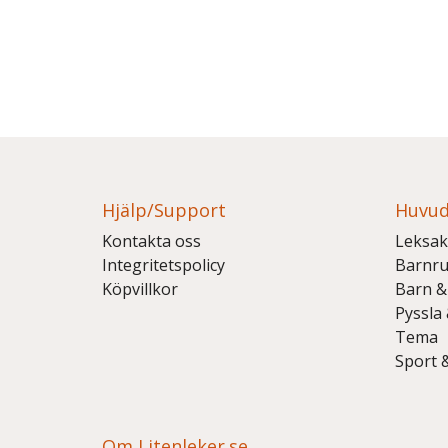
Hjälp/Support
Huvud
Kontakta oss
Leksak
Integritetspolicy
Barnr
Köpvillkor
Barn &
Pyssla
Tema
Sport 
Om Litenleker.se