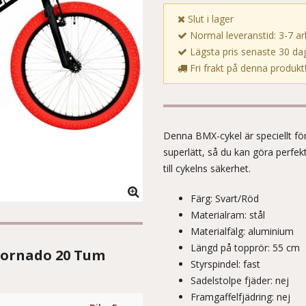
Slut i lager
Normal leveranstid: 3-7 a
Lägsta pris senaste 30 dag
Fri frakt på denna produkt
Denna BMX-cykel är speciellt för
superlätt, så du kan göra perfek
till cykelns säkerhet.
Färg: Svart/Röd
Materialram: stål
Materialfälg: aluminium
Längd på topprör: 55 cm
 Tornado 20 Tum
Styrspindel: fast
Sadelstolpe fjäder: nej
Framgaffelfjädring: nej