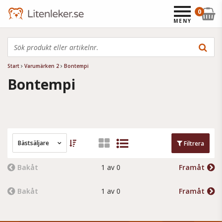
0
MENY
Start
Varumärken 2
Bontempi
Bontempi
Bästsäljare
Filtrera
Bakåt
1 av 0
Framåt
Bakåt
1 av 0
Framåt