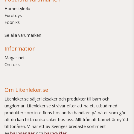
Homestyle4u
Eurotoys
Fööniks
Se alla varumärken
Information
Magasinet
Om oss
Om Litenleker.se
Litenleker.se säljer leksaker och produkter till barn och
ungdomar. Litenleker.se strävar efter att ha ett utbud med
produkter som inte finns hos andra handlare på nätet som gör
att du kan hitta unika saker hos oss. Allt från att barnet är nyfött
till tonåren. Vi har ett av Sveriges bredaste sortiment
av
barnsängar
och
barncyklar
.