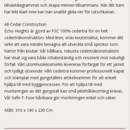
tillväxtdiagrammet och skapa minnen tillsammans. När ditt barn
har lekt klart inne kan han snabbt glida ner för rutschkanan.
All-Cedar Construction
Echo Heights är gjord av FSC 100% cederträ för en helt
cederträkonstruktion. Med liten, snäv knutstruktur, kommer ditt
virke att vara mindre benägna att utveckla små sprickor som
härrör från knutar. Vår hållbara, robusta cederträkonstruktion
har visat sig vara både rötabeständig och resistent mot naturligt
förfall. Vårt utomhusleksetvirke levereras förfärgat för ett jämnt
och tydligt utseende. Vårt cederträ kommer professionellt kapat
och stämplat med gungställets artikelnummer för att enkelt
hjälpa till med byggprocessen. För att hjälpa till med
monteringen av ditt gungställ kan små pilothålsborrning krävas.
Vår Safe-T-Fuse hårdvara gör monteringen enkel och säker.
Mått: 310 x 190 x 230 Cm