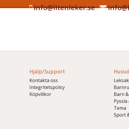
info@litenleker.se
info@l
Hjälp/Support
Huvud
Kontakta oss
Leksak
Integritetspolicy
Barnr
Köpvillkor
Barn &
Pyssla
Tema
Sport 