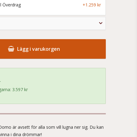
l Överdrag
+1.259 kr
Lägg i varukorgen
r
arna: 3.597 kr
!
mo är avsett för alla som vill lugna ner sig. Du kan
vinna i dina drömmar!