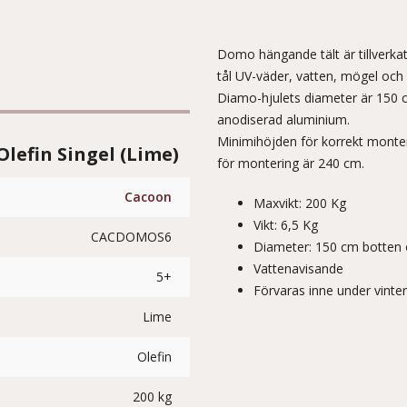
Domo hängande tält är tillverkat
tål UV-väder, vatten, mögel och 
Diamo-hjulets diameter är 150 c
anodiserad aluminium.
Minimihöjden för korrekt monter
efin Singel (Lime)
för montering är 240 cm.
Cacoon
Maxvikt: 200 Kg
Vikt: 6,5 Kg
CACDOMOS6
Diameter: 150 cm botten 
Vattenavisande
5+
Förvaras inne under vinte
Lime
Olefin
200 kg