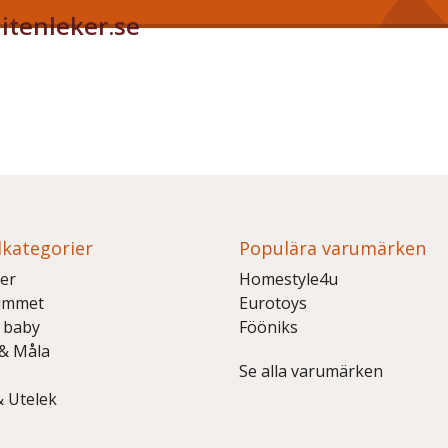
itenleker.se
kategorier
Populära varumärken
er
Homestyle4u
ummet
Eurotoys
 baby
Fööniks
 & Måla
Se alla varumärken
& Utelek