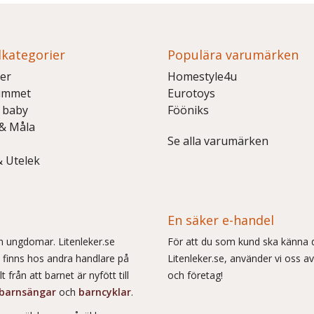
kategorier
Populära varumärken
er
Homestyle4u
ummet
Eurotoys
 baby
Fööniks
 & Måla
Se alla varumärken
& Utelek
En säker e-handel
och ungdomar. Litenleker.se
För att du som kund ska känna d
e finns hos andra handlare på
Litenleker.se, använder vi oss av
 från att barnet är nyfött till
och företag!
barnsängar
och
barncyklar
.