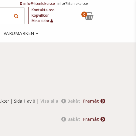
info@litenleker.se
info@litenleker.se
Kontakta oss
0
Köpvillkor
Mina sidor
VARUMÄRKEN
ukter
| Sida 1 av 0 |
Visa alla
Bakåt
Framåt
Bakåt
Framåt