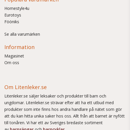
Homestyle4u
Eurotoys
Fööniks
Se alla varumärken
Information
Magasinet
Om oss
Om Litenleker.se
Litenleker.se säljer leksaker och produkter till barn och
ungdomar. Litenleker.se strävar efter att ha ett utbud med
produkter som inte finns hos andra handlare på nätet som gör
att du kan hitta unika saker hos oss. Allt från att barnet är nyfött
till tonåren. Vi har ett av Sveriges bredaste sortiment
av
barnsängar
och
barncyklar
.