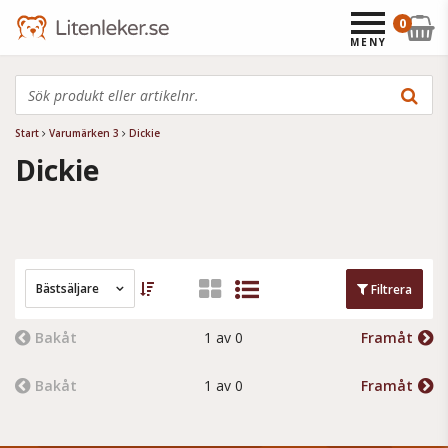
0
MENY
Start
Varumärken 3
Dickie
Dickie
Bästsäljare
Filtrera
Bakåt
1 av 0
Framåt
Bakåt
1 av 0
Framåt