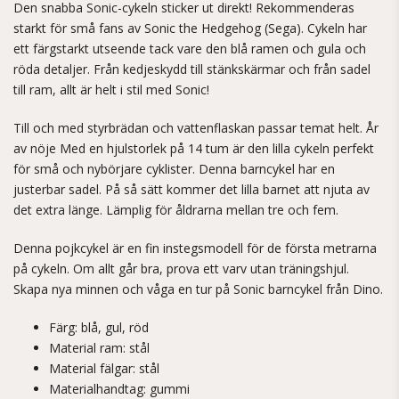
Den snabba Sonic-cykeln sticker ut direkt! Rekommenderas
starkt för små fans av Sonic the Hedgehog (Sega). Cykeln har
ett färgstarkt utseende tack vare den blå ramen och gula och
röda detaljer. Från kedjeskydd till stänkskärmar och från sadel
till ram, allt är helt i stil med Sonic!
Till och med styrbrädan och vattenflaskan passar temat helt. År
av nöje Med en hjulstorlek på 14 tum är den lilla cykeln perfekt
för små och nybörjare cyklister. Denna barncykel har en
justerbar sadel. På så sätt kommer det lilla barnet att njuta av
det extra länge. Lämplig för åldrarna mellan tre och fem.
Denna pojkcykel är en fin instegsmodell för de första metrarna
på cykeln. Om allt går bra, prova ett varv utan träningshjul.
Skapa nya minnen och våga en tur på Sonic barncykel från Dino.
Färg: blå, gul, röd
Material ram: stål
Material fälgar: stål
Materialhandtag: gummi