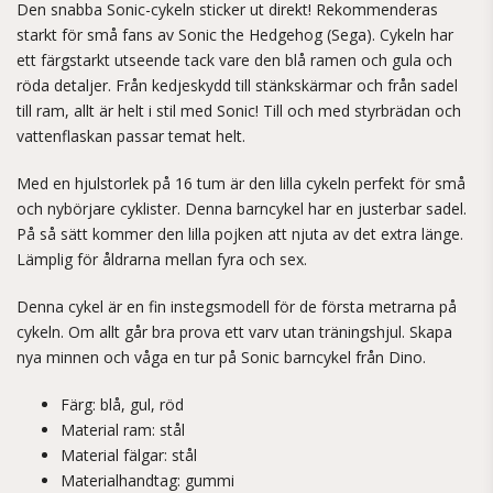
Den snabba Sonic-cykeln sticker ut direkt! Rekommenderas
starkt för små fans av Sonic the Hedgehog (Sega). Cykeln har
ett färgstarkt utseende tack vare den blå ramen och gula och
röda detaljer. Från kedjeskydd till stänkskärmar och från sadel
till ram, allt är helt i stil med Sonic! Till och med styrbrädan och
vattenflaskan passar temat helt.
Med en hjulstorlek på 16 tum är den lilla cykeln perfekt för små
och nybörjare cyklister. Denna barncykel har en justerbar sadel.
På så sätt kommer den lilla pojken att njuta av det extra länge.
Lämplig för åldrarna mellan fyra och sex.
Denna cykel är en fin instegsmodell för de första metrarna på
cykeln. Om allt går bra prova ett varv utan träningshjul. Skapa
nya minnen och våga en tur på Sonic barncykel från Dino.
Färg: blå, gul, röd
Material ram: stål
Material fälgar: stål
Materialhandtag: gummi